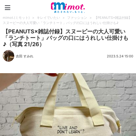
mimot.(ミモット)
mimot.(ミモット)
>
キレイでいたい
>
ファッション
>
【PEANUTS×雑誌付録】
スヌーピーの大人可愛い「ランチトート」バッグの口にはうれしい仕掛けも♪
【PEANUTS×雑誌付録】スヌーピーの大人可愛い
「ランチトート」バッグの口にはうれしい仕掛けも
♪（写真 21/26）
吉田 すみれ
2023.5.24 15:00