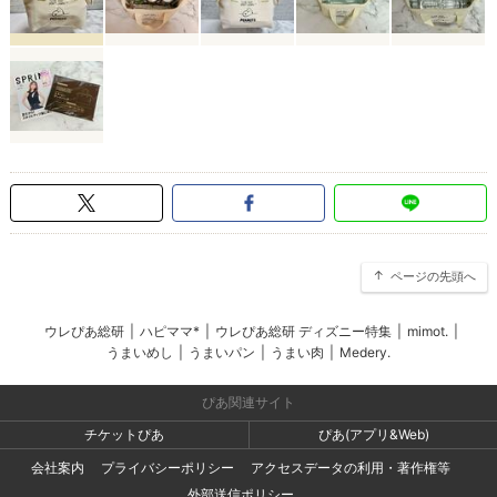
ページの先頭へ
ウレぴあ総研
|
ハピママ*
|
ウレぴあ総研 ディズニー特集
|
mimot.
|
うまいめし
|
うまいパン
|
うまい肉
|
Medery.
ぴあ関連サイト
チケットぴあ
ぴあ(アプリ&Web)
会社案内
プライバシーポリシー
アクセスデータの利用・著作権等
外部送信ポリシー