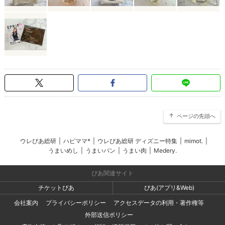
ページの先頭へ
ウレぴあ総研
|
ハピママ*
|
ウレぴあ総研 ディズニー特集
|
mimot.
|
うまいめし
|
うまいパン
|
うまい肉
|
Medery.
ぴあ関連サイト
チケットぴあ
ぴあ(アプリ&Web)
会社案内
プライバシーポリシー
アクセスデータの利用・著作権等
外部送信ポリシー