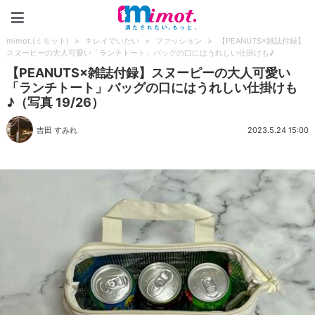
mimot.(ミモット)
mimot.(ミモット)
>
キレイでいたい
>
ファッション
>
【PEANUTS×雑誌付録】
スヌーピーの大人可愛い「ランチトート」バッグの口にはうれしい仕掛けも♪
【PEANUTS×雑誌付録】スヌーピーの大人可愛い
「ランチトート」バッグの口にはうれしい仕掛けも
♪（写真 19/26）
吉田 すみれ
2023.5.24 15:00