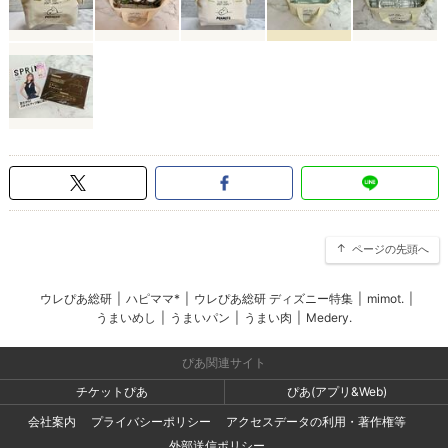
ページの先頭へ
ウレぴあ総研
|
ハピママ*
|
ウレぴあ総研 ディズニー特集
|
mimot.
|
うまいめし
|
うまいパン
|
うまい肉
|
Medery.
ぴあ関連サイト
チケットぴあ
ぴあ(アプリ&Web)
会社案内
プライバシーポリシー
アクセスデータの利用・著作権等
外部送信ポリシー