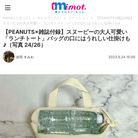
mimot.(ミモット)
mimot.(ミモット)
>
キレイでいたい
>
ファッション
>
【PEANUTS×雑誌付録】
スヌーピーの大人可愛い「ランチトート」バッグの口にはうれしい仕掛けも♪
【PEANUTS×雑誌付録】スヌーピーの大人可愛い
「ランチトート」バッグの口にはうれしい仕掛けも
♪（写真 24/26）
吉田 すみれ
2023.5.24 15:00