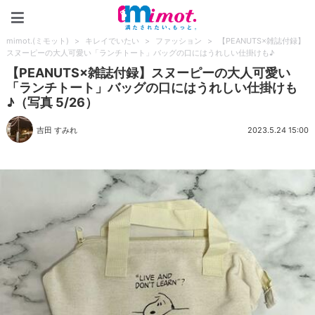
mimot.(ミモット)
mimot.(ミモット)
>
キレイでいたい
>
ファッション
>
【PEANUTS×雑誌付録】
スヌーピーの大人可愛い「ランチトート」バッグの口にはうれしい仕掛けも♪
【PEANUTS×雑誌付録】スヌーピーの大人可愛い
「ランチトート」バッグの口にはうれしい仕掛けも
♪（写真 5/26）
吉田 すみれ
2023.5.24 15:00