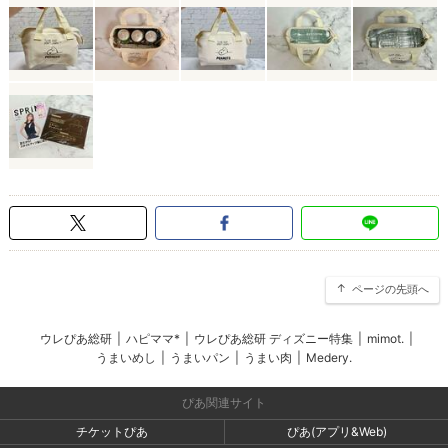
ページの先頭へ
ウレぴあ総研
|
ハピママ*
|
ウレぴあ総研 ディズニー特集
|
mimot.
|
うまいめし
|
うまいパン
|
うまい肉
|
Medery.
ぴあ関連サイト
チケットぴあ
ぴあ(アプリ&Web)