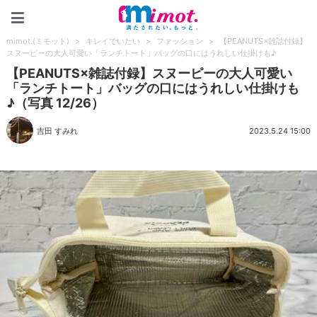
mimot.(ミモット)
mimot.(ミモット)
>
キレイでいたい
>
ファッション
>
【PEANUTS×雑誌付録】
スヌーピーの大人可愛い「ランチトート」バッグの口にはうれしい仕掛けも♪
【PEANUTS×雑誌付録】スヌーピーの大人可愛い
「ランチトート」バッグの口にはうれしい仕掛けも
♪（写真 12/26）
吉田 すみれ
2023.5.24 15:00