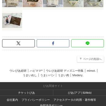
ページの先頭へ
ウレぴあ総研
|
ハピママ*
|
ウレぴあ総研 ディズニー特集
|
mimot.
|
うまいめし
|
うまいパン
|
うまい肉
|
Medery.
ぴあ関連サイト
チケットぴあ
ぴあ(アプリ&Web)
会社案内
プライバシーポリシー
アクセスデータの利用・著作権等
外部送信ポリシー