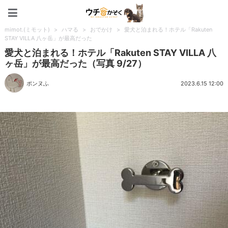
ペット特集：ウチのかぞく
mimot.(ミモット)
>
ハマる
>
おでかけ
>
愛犬と泊まれる！ホテル「Rakuten
STAY VILLA 八ヶ岳」が最高だった
愛犬と泊まれる！ホテル「Rakuten STAY VILLA 八
ヶ岳」が最高だった（写真 9/27）
ポンヌふ
2023.6.15 12:00