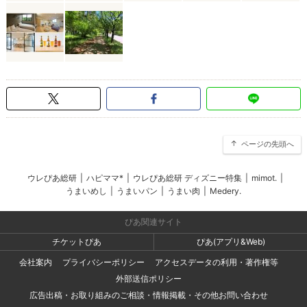
ページの先頭へ
ウレぴあ総研
|
ハピママ*
|
ウレぴあ総研 ディズニー特集
|
mimot.
|
うまいめし
|
うまいパン
|
うまい肉
|
Medery.
ぴあ関連サイト
チケットぴあ
ぴあ(アプリ&Web)
会社案内
プライバシーポリシー
アクセスデータの利用・著作権等
外部送信ポリシー
広告出稿・お取り組みのご相談・情報掲載・その他お問い合わせ