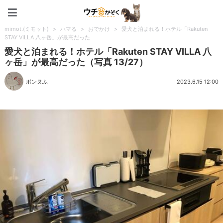
ペット特集：ウチのかぞく
mimot.(ミモット)
>
ハマる
>
おでかけ
>
愛犬と泊まれる！ホテル「Rakuten
STAY VILLA 八ヶ岳」が最高だった
愛犬と泊まれる！ホテル「Rakuten STAY VILLA 八
ヶ岳」が最高だった（写真 13/27）
ポンヌふ
2023.6.15 12:00