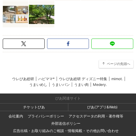
ページの先頭へ
ウレぴあ総研
|
ハピママ*
|
ウレぴあ総研 ディズニー特集
|
mimot.
|
うまいめし
|
うまいパン
|
うまい肉
|
Medery.
ぴあ関連サイト
チケットぴあ
ぴあ(アプリ&Web)
会社案内
プライバシーポリシー
アクセスデータの利用・著作権等
外部送信ポリシー
広告出稿・お取り組みのご相談・情報掲載・その他お問い合わせ