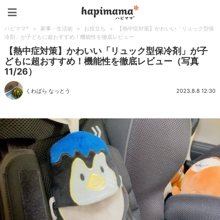
ハピママ*
ハピママ*
>
家事・生活術
>
お役立ち
>
【熱中症対策】かわいい「リュック型保
冷剤」が子どもに超おすすめ！機能性を徹底レビュー
【熱中症対策】かわいい「リュック型保冷剤」が子
どもに超おすすめ！機能性を徹底レビュー（写真
11/26）
くわばら なっとう
2023.8.8 12:30