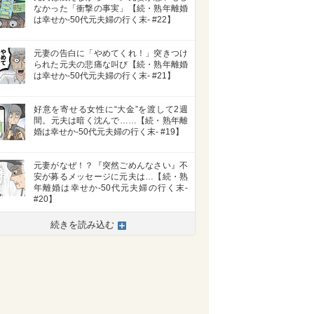
なかった「衝撃の事実」【続・熟年離婚
は幸せか-50代元夫婦の行く末- #22】
元妻の告白に「やめてくれ！」突きつけ
られた元夫の悲痛な叫び【続・熟年離婚
は幸せか-50代元夫婦の行く末- #21】
好意を寄せる女性に“大金”を渡して2週
間。元夫は暗く沈んで……【続・熟年離
婚は幸せか-50代元夫婦の行く末- #19】
元妻がなぜ！？『突然ごめんなさい』不
安が募るメッセージに元夫は…【続・熟
年離婚は幸せか-50代元夫婦の行く末-
#20】
続きを読み込む
>