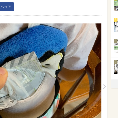
kでシェア
3
4
5