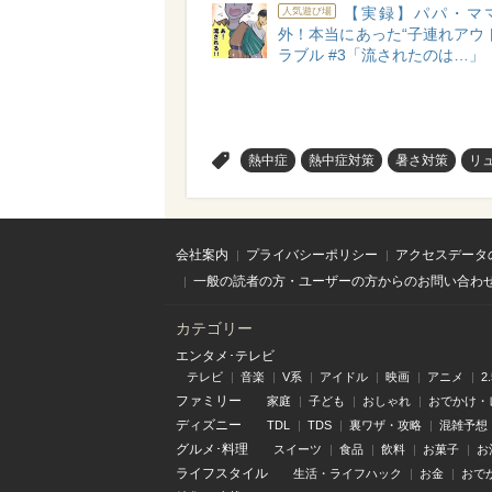
【実録】パパ・マ
人気遊び場
外！本当にあった“子連れアウ
ラブル #3「流されたのは…」
>
熱中症
熱中症対策
暑さ対策
リ
会社案内
プライバシーポリシー
アクセスデータ
一般の読者の方・ユーザーの方からのお問い合わ
カテゴリー
エンタメ･テレビ
テレビ
音楽
V系
アイドル
映画
アニメ
2
ファミリー
家庭
子ども
おしゃれ
おでかけ・
ディズニー
TDL
TDS
裏ワザ・攻略
混雑予想
グルメ･料理
スイーツ
食品
飲料
お菓子
お
ライフスタイル
生活・ライフハック
お金
おで