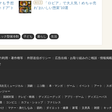
マも予想
「ロピア」で大人気！めちゃ売
食生活
トドア”ト
れ“おいしい惣菜”10選
ュック型保冷剤
子ども
暮らし
生活
の利用・著作権等
外部送信ポリシー
広告出稿・お取り組みのご相談・情報掲載
せ
.5次元ミュージカル
演劇
ニコ動
本・マンガ
ゲーム
イベント
アート
スポ
レジャー
混雑対策
テレビ・映画
ディズニーグッズ
アプリ・ゲーム
ディズニーパス
酒
コンビニ
カフェ・ショップ
ファミレス
かけ
マナー・身だしなみ
節約
ダイエット・健康
家電
文房具
雑貨
キッチ