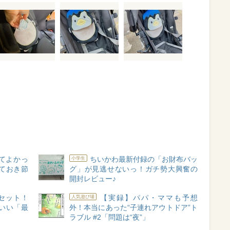
てよかっ
ちいかわ最新付録の「お財布バッ
小学生
ておき節
グ」が見逃せないっ！ガチ勢大興奮の
開封レビュー♪
セット！
【実録】パパ・ママも予想
人気遊び場
いい「最
外！本当にあった“子連れアウトドア”ト
ラブル #2「問題は“夜”」