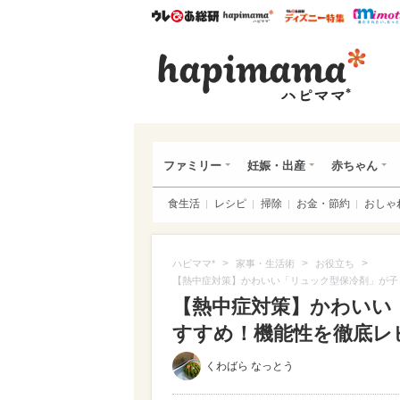
ウレぴあ総研
ハピママ*
ウレぴあ
ハピ
ファミリー
妊娠・出産
赤ちゃん
食生活
レシピ
掃除
お金・節約
おしゃ
>
>
>
ハピママ*
家事・生活術
お役立ち
【熱中症対策】かわいい「リュック型保冷剤」が子
【熱中症対策】かわいい
すすめ！機能性を徹底レビュ
くわばら なっとう