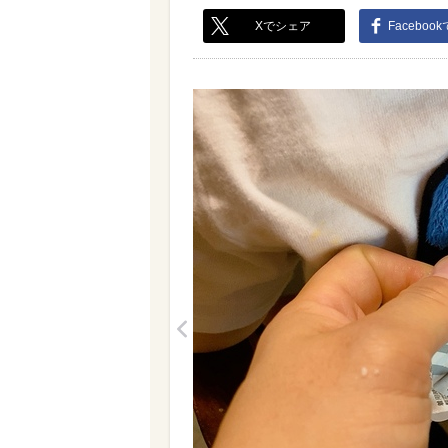
Xでシェア
Faceboo
<