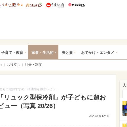
総研 ディズニー特集
mimot.
うまいめし
うまいパン
うまい肉
Medery.
ママ*
子育て・教育
家事・生活術
夫と妻
おでかけ・エンタメ
れ
お役立ち
社会・制度
人
どもに超おすすめ！機能性を徹底レビュー
「リュック型保冷剤」が子どもに超お
1
ー（写真 20/26）
2023.8.8 12:30
2