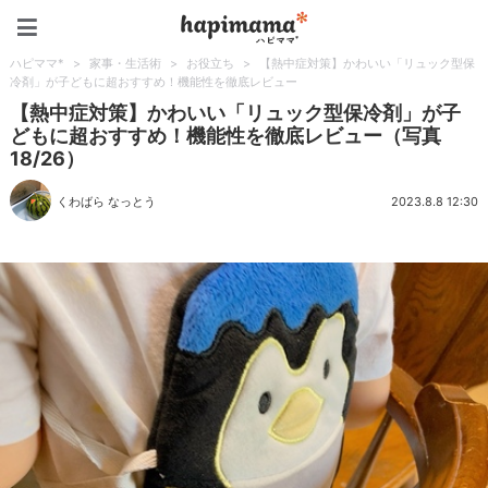
ハピママ*
ハピママ*
>
家事・生活術
>
お役立ち
>
【熱中症対策】かわいい「リュック型保
冷剤」が子どもに超おすすめ！機能性を徹底レビュー
【熱中症対策】かわいい「リュック型保冷剤」が子
どもに超おすすめ！機能性を徹底レビュー（写真
18/26）
くわばら なっとう
2023.8.8 12:30