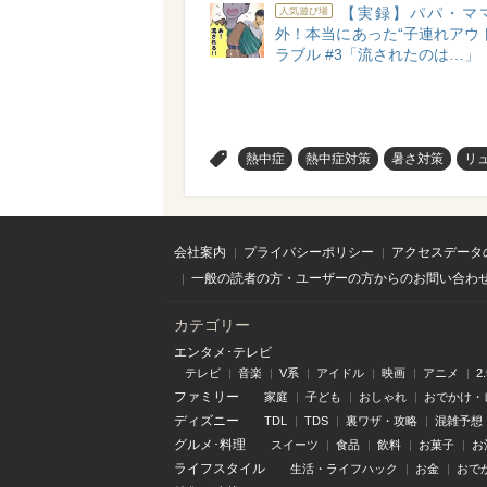
【実録】パパ・マ
人気遊び場
外！本当にあった“子連れアウ
ラブル #3「流されたのは…」
>
熱中症
熱中症対策
暑さ対策
リ
会社案内
プライバシーポリシー
アクセスデータ
一般の読者の方・ユーザーの方からのお問い合わ
カテゴリー
エンタメ･テレビ
テレビ
音楽
V系
アイドル
映画
アニメ
2
ファミリー
家庭
子ども
おしゃれ
おでかけ・
ディズニー
TDL
TDS
裏ワザ・攻略
混雑予想
グルメ･料理
スイーツ
食品
飲料
お菓子
お
ライフスタイル
生活・ライフハック
お金
おで