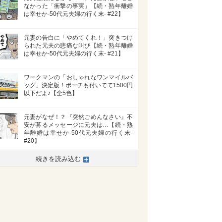
なかった「衝撃の事実」【続・熟年離婚
は幸せか-50代元夫婦の行く末- #22】
元妻の告白に「やめてくれ！」突きつけ
られた元夫の悲痛な叫び【続・熟年離婚
は幸せか-50代元夫婦の行く末- #21】
ワークマンの「おしゃれなワンマイルバ
ッグ」決定版！ポーチも付いてて1500円
以下だよ♪【全5色】
元妻がなぜ！？『突然ごめんなさい』不
安が募るメッセージに元夫は…【続・熟
年離婚は幸せか-50代元夫婦の行く末-
#20】
続きを読み込む
>