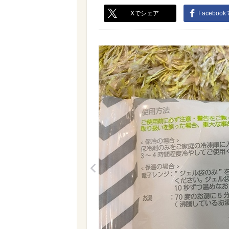
Xでシェア
Faceboo
<