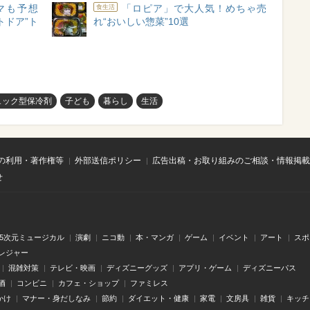
マも予想
「ロピア」で大人気！めちゃ売
食生活
トドア”ト
れ“おいしい惣菜”10選
ュック型保冷剤
子ども
暮らし
生活
の利用・著作権等
外部送信ポリシー
広告出稿・お取り組みのご相談・情報掲載
せ
.5次元ミュージカル
演劇
ニコ動
本・マンガ
ゲーム
イベント
アート
スポ
レジャー
混雑対策
テレビ・映画
ディズニーグッズ
アプリ・ゲーム
ディズニーパス
酒
コンビニ
カフェ・ショップ
ファミレス
かけ
マナー・身だしなみ
節約
ダイエット・健康
家電
文房具
雑貨
キッチ