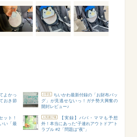
てよかっ
ちいかわ最新付録の「お財布バッ
小学生
ておき節
グ」が見逃せないっ！ガチ勢大興奮の
開封レビュー♪
セット！
【実録】パパ・ママも予想
人気遊び場
いい「最
外！本当にあった“子連れアウトドア”ト
ラブル #2「問題は“夜”」