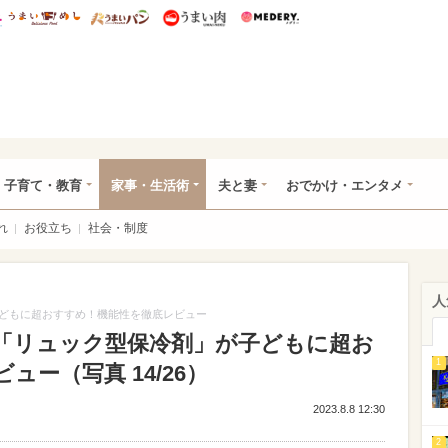
総研 ディズニー特集
mimot.
うまいめし
うまいパン
うまい肉
Medery.
ママ*
子育て・教育
家事・生活術
夫と妻
おでかけ・エンタメ
れ
お役立ち
社会・制度
人
どもに超おすすめ！機能性を徹底レビュー
「リュック型保冷剤」が子どもに超お
1
ー（写真 14/26）
2023.8.8 12:30
2