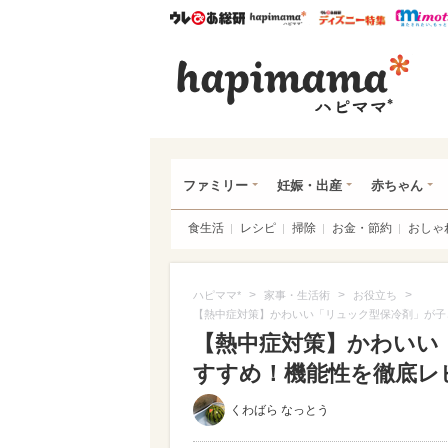
ウレぴあ総研
ハピママ*
ウレぴあ
ハピ
ファミリー
妊娠・出産
赤ちゃん
食生活
レシピ
掃除
お金・節約
おしゃ
>
>
>
ハピママ*
家事・生活術
お役立ち
【熱中症対策】かわいい「リュック型保冷剤」が子
【熱中症対策】かわいい
すすめ！機能性を徹底レビュ
くわばら なっとう