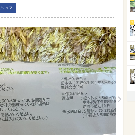
kでシェア
3
4
5