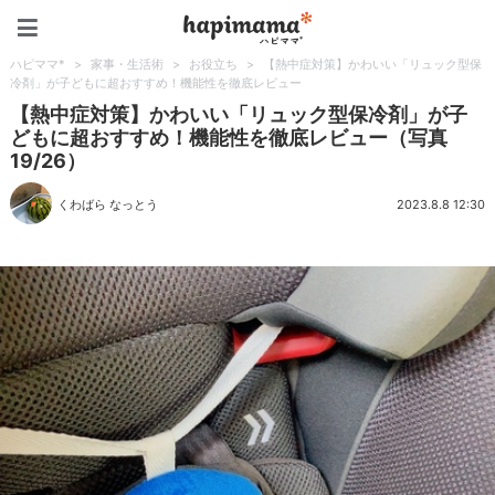
ハピママ*
ハピママ*
>
家事・生活術
>
お役立ち
>
【熱中症対策】かわいい「リュック型保
冷剤」が子どもに超おすすめ！機能性を徹底レビュー
【熱中症対策】かわいい「リュック型保冷剤」が子
どもに超おすすめ！機能性を徹底レビュー（写真
19/26）
くわばら なっとう
2023.8.8 12:30