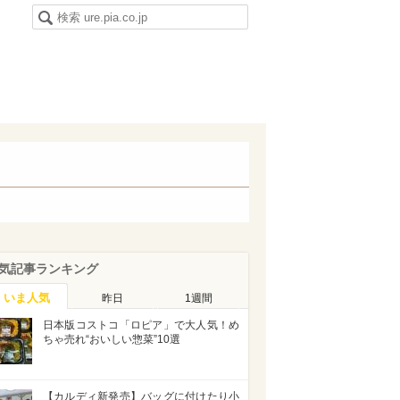
気記事ランキング
いま人気
昨日
1週間
日本版コストコ「ロピア」で大人気！め
ちゃ売れ“おいしい惣菜”10選
【カルディ新発売】バッグに付けたり小