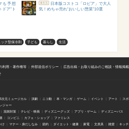
マも予想
日本版コストコ「ロピア」で大人
食生活
トドア”ト
気！めちゃ売れ“おいしい惣菜”10選
ュック型保冷剤
子ども
暮らし
生活
の利用・著作権等
外部送信ポリシー
広告出稿・お取り組みのご相談・情報掲載
せ
.5次元ミュージカル
演劇
ニコ動
本・マンガ
ゲーム
イベント
アート
スポ
レジャー
混雑対策
テレビ・映画
ディズニーグッズ
アプリ・ゲーム
ディズニーパス
酒
コンビニ
カフェ・ショップ
ファミレス
かけ
マナー・身だしなみ
節約
ダイエット・健康
家電
文房具
雑貨
キッチ