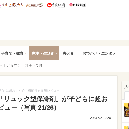
総研 ディズニー特集
mimot.
うまいめし
うまいパン
うまい肉
Medery.
ママ*
子育て・教育
家事・生活術
夫と妻
おでかけ・エンタメ
れ
お役立ち
社会・制度
人
どもに超おすすめ！機能性を徹底レビュー
「リュック型保冷剤」が子どもに超お
1
ー（写真 21/26）
2023.8.8 12:30
2