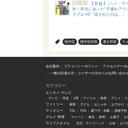
【実録】パパ・マ
人気遊び場
外！本当にあった“子連れアウ
ラブル #3「流されたのは…」
>
熱中症
熱中症対策
暑さ対策
リ
会社案内
プライバシーポリシー
アクセスデータ
一般の読者の方・ユーザーの方からのお問い合わ
カテゴリー
エンタメ･テレビ
テレビ
音楽
V系
アイドル
映画
アニメ
2
ファミリー
家庭
子ども
おしゃれ
おでかけ・
ディズニー
TDL
TDS
裏ワザ・攻略
混雑予想
グルメ･料理
スイーツ
食品
飲料
お菓子
お
ライフスタイル
生活・ライフハック
お金
おで