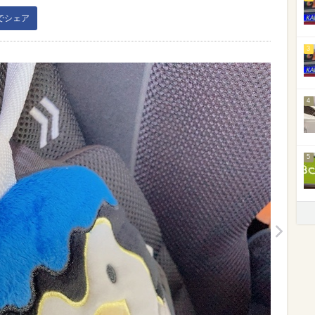
kでシェア
3
4
5