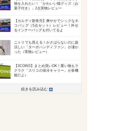
物を入れたい！「かわいい猫グッズ（お
菓子付き）」2点実物レビュー
【カルディ新発売】爽やかでシックなネ
コバッグ（5点セット）レビュー！外せ
るインナーバッグも付いてるよ
ニトリでも買える！かさばらないのに超
涼しい「ターボハンディファン」が凄か
った（実物レビュー）
【3COINS】まとめ買いOK！重い物もラ
クラク「スリコの保冷キャリー」が多機
能だよ♪
続きを読み込む
>