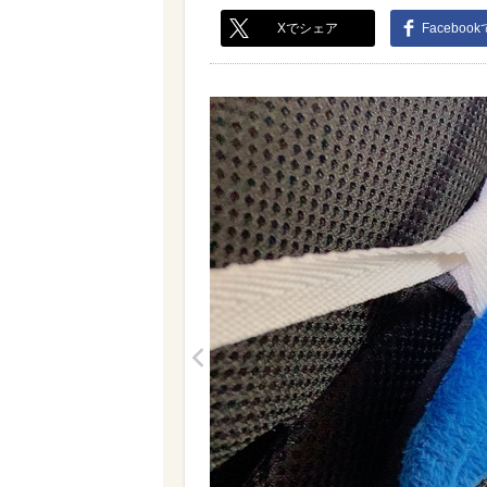
Xでシェア
Faceboo
<