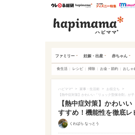
ウレぴあ総研
ハピママ*
ウレぴあ
ハピ
ファミリー
妊娠・出産
赤ちゃん
食生活
レシピ
掃除
お金・節約
おしゃ
>
>
>
ハピママ*
家事・生活術
お役立ち
【熱中症対策】かわいい「リュック型保冷剤」が子
【熱中症対策】かわいい
すすめ！機能性を徹底レビュ
くわばら なっとう