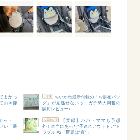
てよかっ
ちいかわ最新付録の「お財布バッ
小学生
ておき節
グ」が見逃せないっ！ガチ勢大興奮の
開封レビュー♪
セット！
【実録】パパ・ママも予想
人気遊び場
いい「最
外！本当にあった“子連れアウトドア”ト
ラブル #2「問題は“夜”」