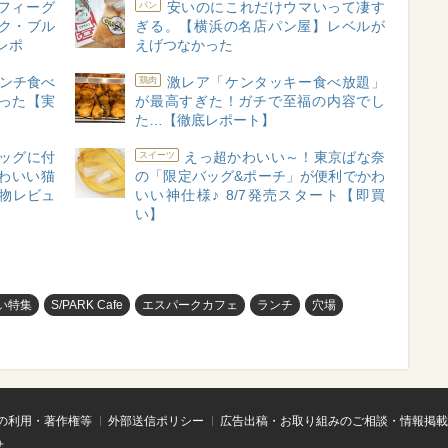
フィーグ
安いのにこれだけウマいって凄す
パン
ク・ブル
ぎる。【横浜の名店パン屋】レベルが
レポ
えげつなかった
ランチ食べ
激レア「ケンタッキー食べ放題」
鶏肉
だった【実
が最高すぎた！ガチで至福の内容でし
た…【徹底レポート】
ッグに付
えっ超かわいい～！東京ばな奈
スイーツ
わいい猫
の「限定バッグ&ポーチ」が便利でかわ
物レビュ
いい神仕様♪ 8/7発売スタート【即買
い】
い特集
S/PARK Cafe
エスパークカフェ
ランチ
穴場
の利用・著作権等
外部送信ポリシー
広告出稿・お取り組みのご相談・情報掲載
せ