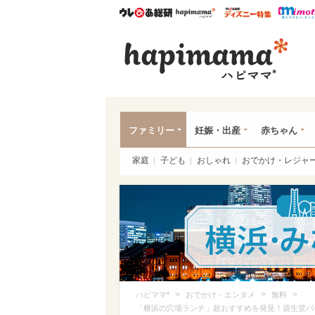
ウレぴあ総研
ハピママ*
ウレぴあ
ハピ
ファミリー
妊娠・出産
赤ちゃん
家庭
子ども
おしゃれ
おでかけ・レジャ
>
>
>
ハピママ*
おでかけ・エンタメ
無料
「横浜の穴場ランチ」超おすすめを発見！資生堂パーラ