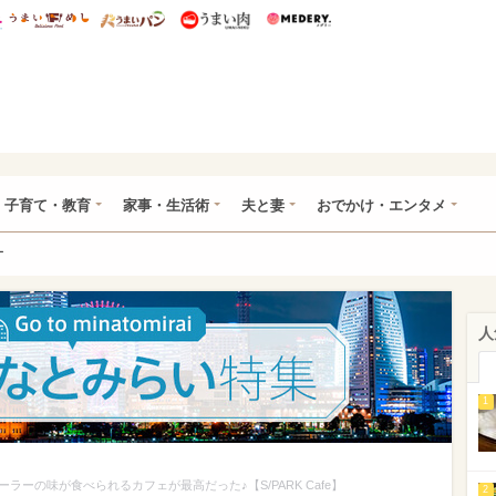
総研 ディズニー特集
mimot.
うまいめし
うまいパン
うまい肉
Medery.
ママ*
子育て・教育
家事・生活術
夫と妻
おでかけ・エンタメ
ー
人
1
ーの味が食べられるカフェが最高だった♪【S/PARK Cafe】
2