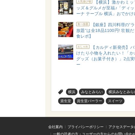
【横浜】激かわミッ
人気遊び場
ッズ＆グルメが至福♪「ディッ
ーナ テーブル 横浜」おでかけ
【銀座】四川料理の“
食べ放題
放題”は全18品1100円! 壮観
食レポ】
【カルディ新発売】バ
おしゃれ
けたり小物を入れたい！「か
グッズ（お菓子付き）」2点実
ー
>
横浜
みなとみらい
横浜みなとみら
資生堂
資生堂パーラー
スイーツ
会社案内
プライバシーポリシー
アクセスデータ
一般の読者の方・ユーザーの方からのお問い合わ