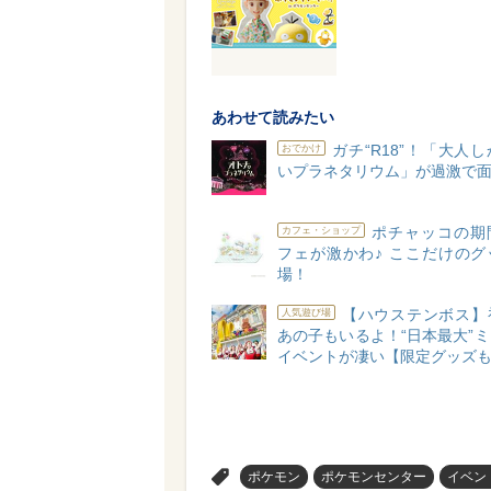
あわせて読みたい
ガチ“R18”！「大人
おでかけ
いプラネタリウム」が過激で面
ポチャッコの期
カフェ・ショップ
フェが激かわ♪ ここだけのグ
場！
【ハウステンボス】
人気遊び場
あの子もいるよ！“日本最大”
イベントが凄い【限定グッズ
>
ポケモン
ポケモンセンター
イベン