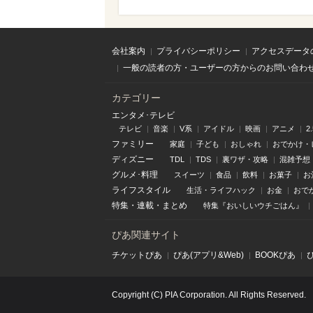
会社案内
プライバシーポリシー
アクセスデータ
一般の読者の方・ユーザーの方からのお問い合わ
カテゴリー
エンタメ･テレビ
テレビ
音楽
V系
アイドル
映画
アニメ
2
ファミリー
家庭
子ども
おしゃれ
おでかけ・
ディズニー
TDL
TDS
裏ワザ・攻略
混雑予想
グルメ･料理
スイーツ
食品
飲料
お菓子
お
ライフスタイル
生活・ライフハック
お金
おで
特集
・
連載
・
まとめ
特集『おいしいウチごはん』
ぴあ関連サイト
チケットぴあ
ぴあ(アプリ&Web)
BOOKぴあ
Copyright (C) PIA Corporation. All Rights Reserved.