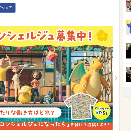
kでシェア
3
4
5