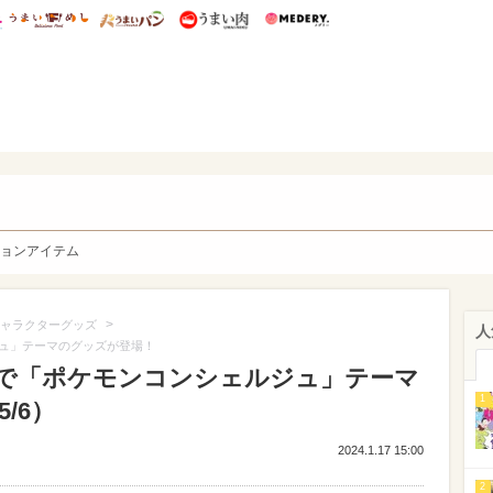
総研 ディズニー特集
mimot.
うまいめし
うまいパン
うまい肉
Medery.
y. Character's
ョンアイテム
>
ャラクターグッズ
人
ュ」テーマのグッズが登場！
で「ポケモンコンシェルジュ」テーマ
1
/6）
2024.1.17 15:00
2