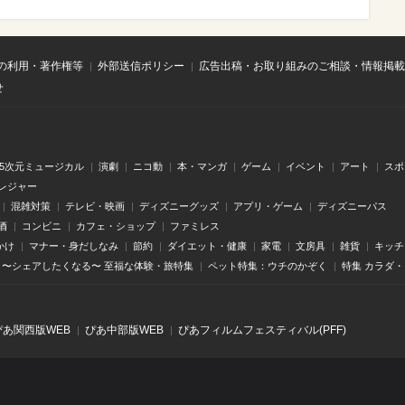
の利用・著作権等
外部送信ポリシー
広告出稿・お取り組みのご相談・情報掲載
せ
.5次元ミュージカル
演劇
ニコ動
本・マンガ
ゲーム
イベント
アート
スポ
レジャー
混雑対策
テレビ・映画
ディズニーグッズ
アプリ・ゲーム
ディズニーパス
酒
コンビニ
カフェ・ショップ
ファミレス
かけ
マナー・身だしなみ
節約
ダイエット・健康
家電
文房具
雑貨
キッチ
〜シェアしたくなる〜 至福な体験・旅特集
ペット特集：ウチのかぞく
特集 カラダ
ぴあ関⻄版WEB
ぴあ中部版WEB
ぴあフィルムフェスティバル(PFF)