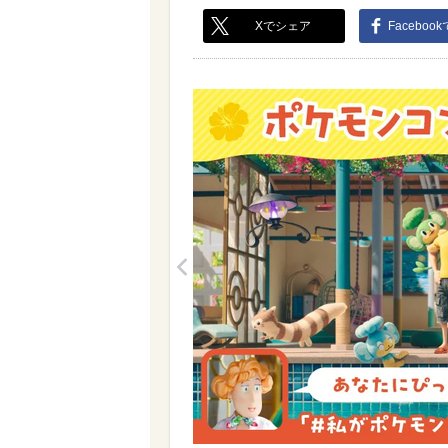
Xでシェア
Faceboo
<