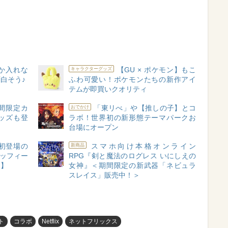
しか入れな
【GU × ポケモン】もこ
キャラクターグッズ
白そう♪
ふわ可愛い！ポケモンたちの新作アイ
テムが即買いクオリティ
間限定カ
「東リべ」や【推しの子】とコ
おでかけ
ッズも登
ラボ！世界初の新形態テーマパークお
台場にオープン
初登場の
スマホ向け本格オンライン
新商品
ミッフィー
RPG『剣と魔法のログレス いにしえの
も】
女神』＜期間限定の新武器「ネビュラ
スレイス」販売中！＞
ト
コラボ
Netflix
ネットフリックス