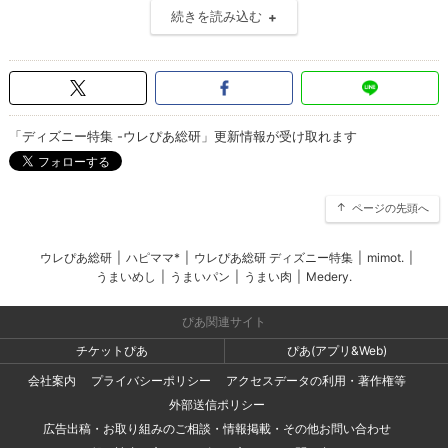
続きを読み込む
「ディズニー特集 -ウレぴあ総研」更新情報が受け取れます
ページの先頭へ
ウレぴあ総研
|
ハピママ*
|
ウレぴあ総研 ディズニー特集
|
mimot.
|
うまいめし
|
うまいパン
|
うまい肉
|
Medery.
ぴあ関連サイト
チケットぴあ
ぴあ(アプリ&Web)
会社案内
プライバシーポリシー
アクセスデータの利用・著作権等
外部送信ポリシー
広告出稿・お取り組みのご相談・情報掲載・その他お問い合わせ