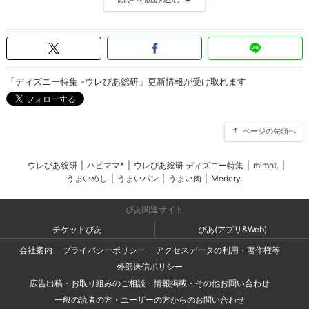
「ディズニー特集 -ウレぴあ総研」更新情報が受け取れます
ページの先頭へ
ウレぴあ総研
|
ハピママ*
|
ウレぴあ総研 ディズニー特集
|
mimot.
|
うまいめし
|
うまいパン
|
うまい肉
|
Medery.
ぴあ関連サイト
チケットぴあ
ぴあ(アプリ&Web)
会社案内
プライバシーポリシー
アクセスデータの利用・著作権等
外部送信ポリシー
広告出稿・お取り組みのご相談・情報掲載・その他お問い合わせ
一般の読者の方・ユーザーの方からのお問い合わせ