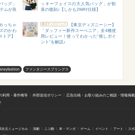
バッグ」
ッキーフェイスの大人気バッグ」が歓
イテムが良
喜の復刻♪【しかも2WAY仕様】
めっちゃ
【東京ディズニーシー】
東京ディズニーシー
ズのかわ
「ダッフィー新作スーべニア」全4種使
ストア】
用レビュー！使ってわかった“推しポイ
ント”を解説♪
isneyfashion
ファンタジースプリングス
の利用・著作権等
外部送信ポリシー
広告出稿・お取り組みのご相談・情報掲載
せ
.5次元ミュージカル
演劇
ニコ動
本・マンガ
ゲーム
イベント
アート
スポ