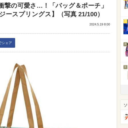
衝撃の可愛さ…！「バッグ＆ポーチ」
ースプリングス】（写真 21/100）
3
2024.5.19 8:00
kでシェア
4
5
ソ