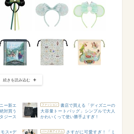
続きを読み込む
ニー新エ
書店で買える「ディズニーの
ファッション
”絶対買う
大容量トートバッグ」シンプルで大人
ンタジース
かわいくって使い勝手よすぎ！
モス×デ
さすがに可愛すぎ！「ミ
パーク外アイテム