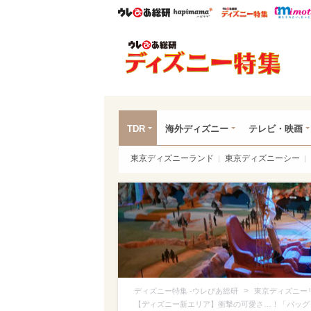
ウレぴあ総研
ハピママ*
ウレぴあ
ディ
TDR
海外ディズニー
テレビ・映画
東京ディズニーランド
東京ディズニーシー
>
ディズニー特集 -ウレぴあ総研
東京ディズニー
【ディズニー新エリア】衝撃の可愛さ…！「バッグ