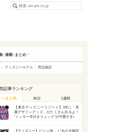
集･連載･まとめ
ディズニーホテル
周辺施設
気記事ランキング
いま人気
昨日
1週間
【東京ディズニーリゾート】3/6に「美
麗デザイングッズ」がたくさん出るよ！
“ミッキー耳付きリュック”が可愛すぎ♪
【ディズニー】ビジュ強…！“あの大物写