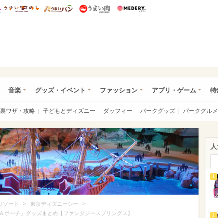
総研 ディズニー特集
mimot.
うまいめし
うまいパン
うまい肉
Medery.
ズニー特集 -ウレぴあ総研
音楽
グッズ・イベント
ファッション
アプリ・ゲーム
特
裏ワザ・攻略
子どもとディズニー
ダッフィー
パークグッズ
パークグルメ
人
1
>
>
リゾート
東京ディズニーシー
＆ポーチ」グッズまとめ【ファンタジースプリングス】
2