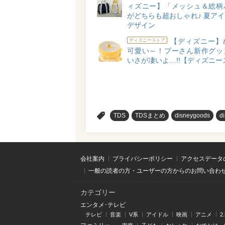
ィズニー】「メッシュ＆総柄
がどちらも超おしゃれ♪ 夏ア
デザイン
【ディズニー】
ディズニーストア
可愛い～！プーさん新作グッ
いさが凄いよ…!!【ディズニー
>
TDS
TDSまとめ
disneygoods
d
会社案内
プライバシーポリシー
アクセスデータ
一般の読者の方・ユーザーの方からのお問い合わ
カテゴリー
エンタメ･テレビ
テレビ
音楽
V系
アイドル
映画
アニメ
2