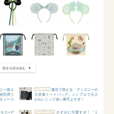
続きを読み込む
ニー新エ
書店で買える「ディズニーの
ファッション
”絶対買う
大容量トートバッグ」シンプルで大人
ンタジース
かわいくって使い勝手よすぎ！
モス×デ
さすがに可愛すぎ！「ミ
パーク外アイテム