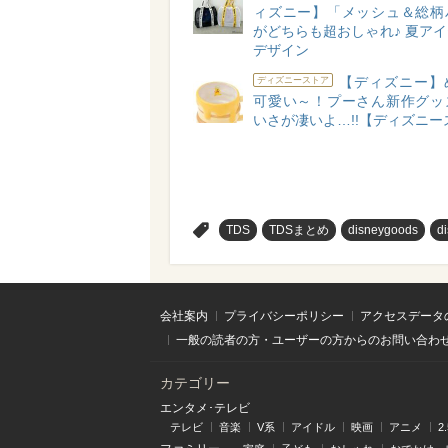
ィズニー】「メッシュ＆総柄
がどちらも超おしゃれ♪ 夏ア
デザイン
【ディズニー】
ディズニーストア
可愛い～！プーさん新作グッ
いさが凄いよ…!!【ディズニー
>
TDS
TDSまとめ
disneygoods
d
会社案内
プライバシーポリシー
アクセスデータ
一般の読者の方・ユーザーの方からのお問い合わ
カテゴリー
エンタメ･テレビ
テレビ
音楽
V系
アイドル
映画
アニメ
2