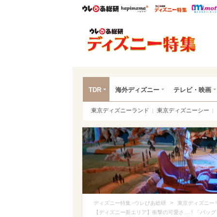
ウレぴあ総研
ハピママ*
ウレぴあ
ディ
TDR
海外ディズニー
テレビ・映画
東京ディズニーランド
東京ディズニーシー
>
ディズニー特集 -ウレぴあ総研
東京ディズニー
【ディズニー新エリア】衝撃の可愛さ…！「バッグ