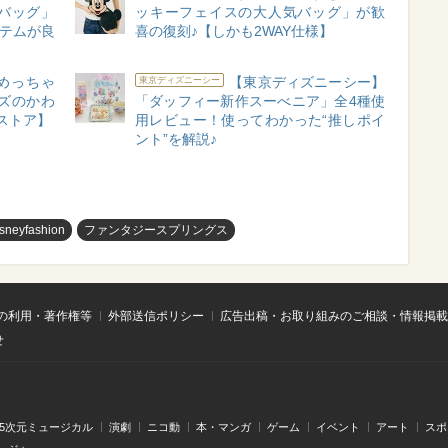
バッグ」
ッキーフェイスの大人気バッグ」が歓
イテムが良
喜の復刻♪【しかも2WAY仕様】
めっちゃ
【東京ディズニーシー】
東京ディズニーシー
ズのかわ
「ダッフィー新作スーべニア」全4種使
ストア】
用レビュー！使ってわかった“推しポイ
ント”を解説♪
isneyfashion
ファンタジースプリングス
の利用・著作権等
外部送信ポリシー
広告出稿・お取り組みのご相談・情報掲載
せ
.5次元ミュージカル
演劇
ニコ動
本・マンガ
ゲーム
イベント
アート
スポ