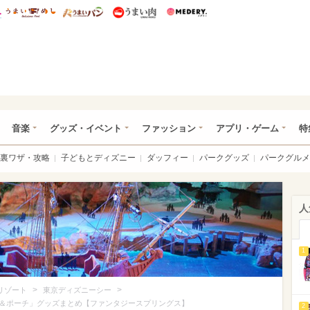
総研 ディズニー特集
mimot.
うまいめし
うまいパン
うまい肉
Medery.
ズニー特集 -ウレぴあ総研
音楽
グッズ・イベント
ファッション
アプリ・ゲーム
特
裏ワザ・攻略
子どもとディズニー
ダッフィー
パークグッズ
パークグルメ
人
1
>
>
リゾート
東京ディズニーシー
＆ポーチ」グッズまとめ【ファンタジースプリングス】
2