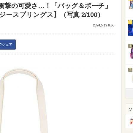
衝撃の可愛さ…！「バッグ＆ポーチ」
ースプリングス】（写真 2/100）
3
2024.5.19 8:00
kでシェア
4
5
ソ