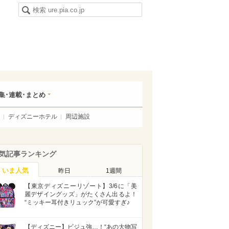
集･連載･まとめ
ディズニーホテル
周辺施設
気記事ランキング
いま人気
昨日
1週間
【東京ディズニーリゾート】3/6に「美
麗デザイングッズ」がたくさん出るよ！
“ミッキー耳付きリュック”が可愛すぎ♪
【ディズニー】ビジュ強…！“あの大物写