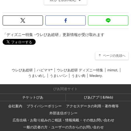
「ディズニー特集 -ウレぴあ総研」更新情報が受け取れます
ページの先頭へ
ウレぴあ総研
|
ハピママ*
|
ウレぴあ総研 ディズニー特集
|
mimot.
|
うまいめし
|
うまいパン
|
うまい肉
|
Medery.
ぴあ関連サイト
チケットぴあ
ぴあ(アプリ&Web)
会社案内
プライバシーポリシー
アクセスデータの利用・著作権等
外部送信ポリシー
広告出稿・お取り組みのご相談・情報掲載・その他お問い合わせ
一般の読者の方・ユーザーの方からのお問い合わせ