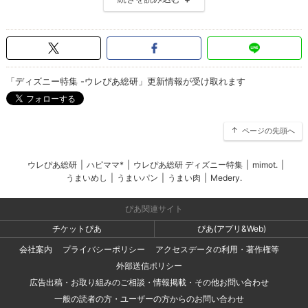
「ディズニー特集 -ウレぴあ総研」更新情報が受け取れます
ページの先頭へ
ウレぴあ総研
|
ハピママ*
|
ウレぴあ総研 ディズニー特集
|
mimot.
|
うまいめし
|
うまいパン
|
うまい肉
|
Medery.
ぴあ関連サイト
チケットぴあ
ぴあ(アプリ&Web)
会社案内
プライバシーポリシー
アクセスデータの利用・著作権等
外部送信ポリシー
広告出稿・お取り組みのご相談・情報掲載・その他お問い合わせ
一般の読者の方・ユーザーの方からのお問い合わせ