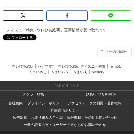
「ディズニー特集 -ウレぴあ総研」更新情報が受け取れます
ページの先頭へ
ウレぴあ総研
|
ハピママ*
|
ウレぴあ総研 ディズニー特集
|
mimot.
|
うまいめし
|
うまいパン
|
うまい肉
|
Medery.
ぴあ関連サイト
チケットぴあ
ぴあ(アプリ&Web)
会社案内
プライバシーポリシー
アクセスデータの利用・著作権等
外部送信ポリシー
広告出稿・お取り組みのご相談・情報掲載・その他お問い合わせ
一般の読者の方・ユーザーの方からのお問い合わせ