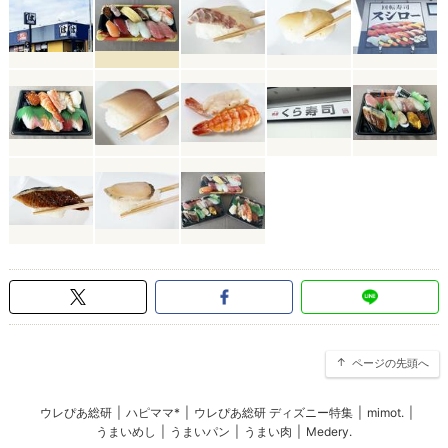
ページの先頭へ
ウレぴあ総研
|
ハピママ*
|
ウレぴあ総研 ディズニー特集
|
mimot.
|
うまいめし
|
うまいパン
|
うまい肉
|
Medery.