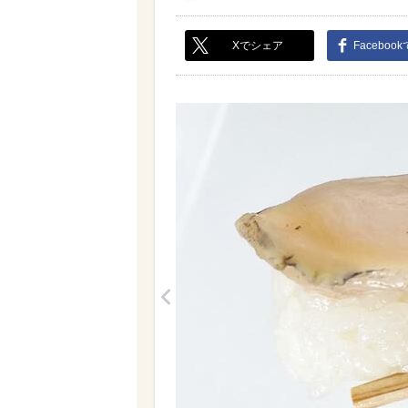
Xでシェア
Faceboo
<