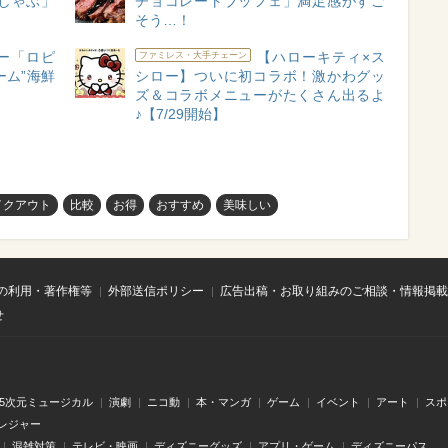
しゃぶ」
チョコレートブッフェ」満足感がすご
そう…！
ー「ロピ
【ハローキティ×ス
ファミレス・大手チェーン
ーム”海鮮
シロー】ついに初コラボ！激かわグッ
ズ＆コラボメニューがたくさん出るよ
♪【7/29開始】
イクアウト
比較
お得
おすすめ
美味しい
の利用・著作権等
外部送信ポリシー
広告出稿・お取り組みのご相談・情報掲載
せ
.5次元ミュージカル
演劇
ニコ動
本・マンガ
ゲーム
イベント
アート
スポ
レジャー
混雑対策
テレビ・映画
ディズニーグッズ
アプリ・ゲーム
ディズニーパス