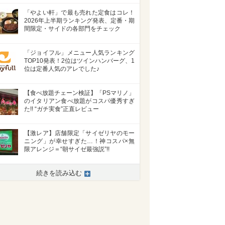
「やよい軒」で最も売れた定食はコレ！
2026年上半期ランキング発表、定番・期
間限定・サイドの各部門をチェック
「ジョイフル」メニュー人気ランキング
TOP10発表！2位はツインハンバーグ、1
位は定番人気のアレでした♪
【食べ放題チェーン検証】「PSマリノ」
のイタリアン食べ放題がコスパ優秀すぎ
た!! “ガチ実食”正直レビュー
【激レア】店舗限定「サイゼリヤのモー
ニング」が幸せすぎた…！神コスパ×無
限アレンジ＝“朝サイゼ最強説”!!
>
続きを読み込む