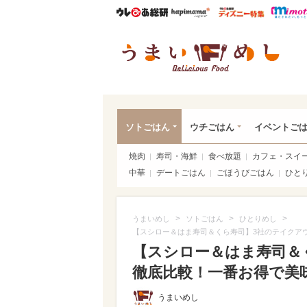
ウレぴあ総研
ハピママ*
ウレぴあ
うま
ソトごはん
ウチごはん
イベントご
焼肉
寿司・海鮮
食べ放題
カフェ・スイ
中華
デートごはん
ごほうびごはん
ひと
>
>
>
うまいめし
ソトごはん
ひとりめし
【スシロー＆はま寿司＆くら寿司】3社のテイクア
【スシロー＆はま寿司＆
徹底比較！一番お得で美味
うまいめし