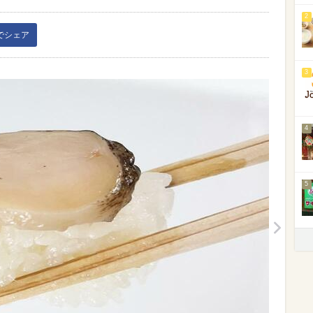
2
kでシェア
3
4
5