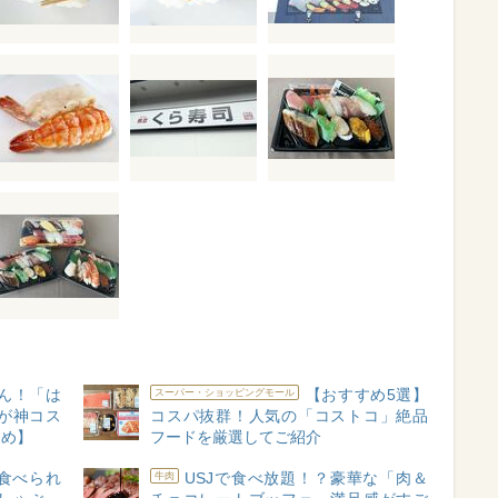
ん！「は
【おすすめ5選】
スーパー・ショッピングモール
が神コス
コスパ抜群！人気の「コストコ」絶品
すめ】
フードを厳選してご紹介
食べられ
USJで食べ放題！？豪華な「肉＆
牛肉