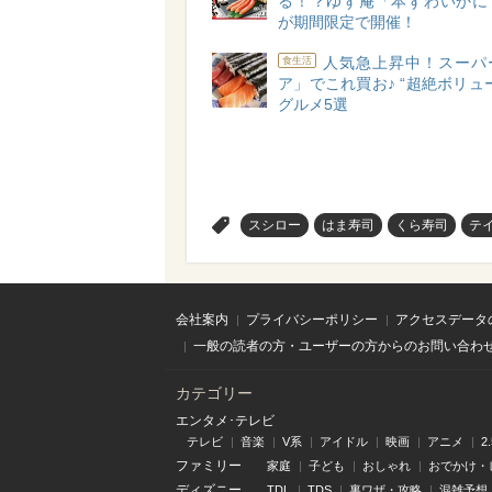
る！？ゆず庵「本ずわいかに
が期間限定で開催！
人気急上昇中！スーパ
食生活
ア」でこれ買お♪ “超絶ボリュ
グルメ5選
>
スシロー
はま寿司
くら寿司
テ
会社案内
プライバシーポリシー
アクセスデータ
一般の読者の方・ユーザーの方からのお問い合わ
カテゴリー
エンタメ･テレビ
テレビ
音楽
V系
アイドル
映画
アニメ
2
ファミリー
家庭
子ども
おしゃれ
おでかけ・
ディズニー
TDL
TDS
裏ワザ・攻略
混雑予想