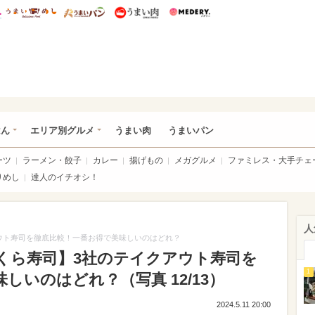
総研 ディズニー特集
mimot.
うまいめし
うまいパン
うまい肉
Medery.
いめし
はん
エリア別グルメ
うまい肉
うまいパン
ーツ
ラーメン・餃子
カレー
揚げもの
メガグルメ
ファミレス・大手チェ
りめし
達人のイチオシ！
人
ウト寿司を徹底比較！一番お得で美味しいのはどれ？
くら寿司】3社のテイクアウト寿司を
1
しいのはどれ？（写真 12/13）
2024.5.11 20:00