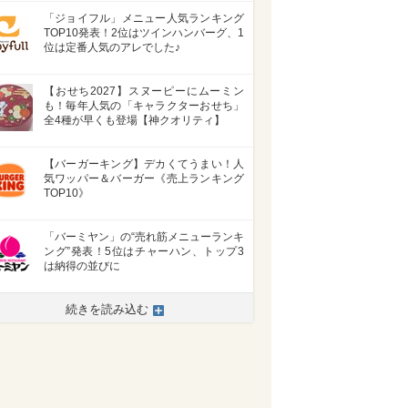
「ジョイフル」メニュー人気ランキング
TOP10発表！2位はツインハンバーグ、1
位は定番人気のアレでした♪
【おせち2027】スヌーピーにムーミン
も！毎年人気の「キャラクターおせち」
全4種が早くも登場【神クオリティ】
【バーガーキング】デカくてうまい！人
気ワッパー＆バーガー《売上ランキング
TOP10》
「バーミヤン」の“売れ筋メニューランキ
ング”発表！5位はチャーハン、トップ3
は納得の並びに
>
続きを読み込む