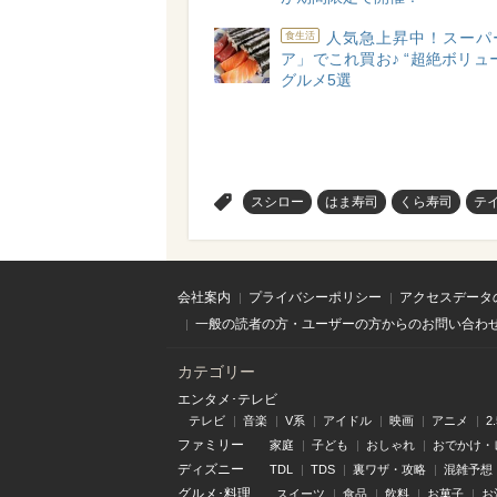
人気急上昇中！スーパ
食生活
ア」でこれ買お♪ “超絶ボリュ
グルメ5選
>
スシロー
はま寿司
くら寿司
テ
会社案内
プライバシーポリシー
アクセスデータ
一般の読者の方・ユーザーの方からのお問い合わ
カテゴリー
エンタメ･テレビ
テレビ
音楽
V系
アイドル
映画
アニメ
2
ファミリー
家庭
子ども
おしゃれ
おでかけ・
ディズニー
TDL
TDS
裏ワザ・攻略
混雑予想
グルメ･料理
スイーツ
食品
飲料
お菓子
お