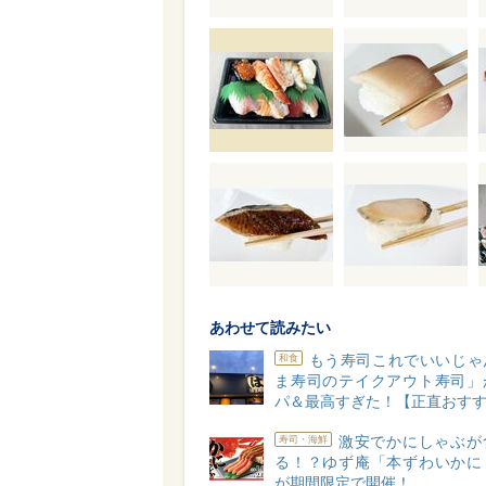
あわせて読みたい
もう寿司これでいいじゃ
和食
ま寿司のテイクアウト寿司」
パ＆最高すぎた！【正直おす
激安でかにしゃぶが
寿司・海鮮
る！？ゆず庵「本ずわいかに
が期間限定で開催！