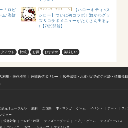
ー「ロピ
【ハローキティ×ス
ファミレス・大手チェーン
ーム”海鮮
シロー】ついに初コラボ！激かわグッ
ズ＆コラボメニューがたくさん出るよ
♪【7/29開始】
イクアウト
比較
お得
おすすめ
美味しい
の利用・著作権等
外部送信ポリシー
広告出稿・お取り組みのご相談・情報掲載
せ
.5次元ミュージカル
演劇
ニコ動
本・マンガ
ゲーム
イベント
アート
スポ
レジャー
混雑対策
テレビ・映画
ディズニーグッズ
アプリ・ゲーム
ディズニーパス
酒
コンビニ
カフェ・ショップ
ファミレス