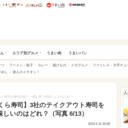
総研 ディズニー特集
mimot.
うまいめし
うまいパン
うまい肉
Medery.
いめし
はん
エリア別グルメ
うまい肉
うまいパン
ーツ
ラーメン・餃子
カレー
揚げもの
メガグルメ
ファミレス・大手チェ
りめし
達人のイチオシ！
人
ウト寿司を徹底比較！一番お得で美味しいのはどれ？
くら寿司】3社のテイクアウト寿司を
1
しいのはどれ？（写真 6/13）
2024.5.11 20:00