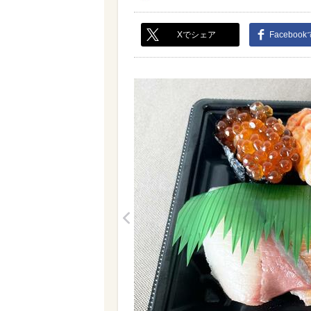
Xでシェア
Faceboo
<