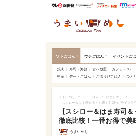
ウレぴあ総研
ハピママ*
ウレぴあ
うま
ソトごはん
ウチごはん
イベントご
焼肉
寿司・海鮮
食べ放題
カフェ・スイ
中華
デートごはん
ごほうびごはん
ひと
>
>
>
うまいめし
ソトごはん
ひとりめし
【スシロー＆はま寿司＆くら寿司】3社のテイクア
【スシロー＆はま寿司＆
徹底比較！一番お得で美味
うまいめし