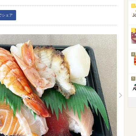
2
kでシェア
3
4
5