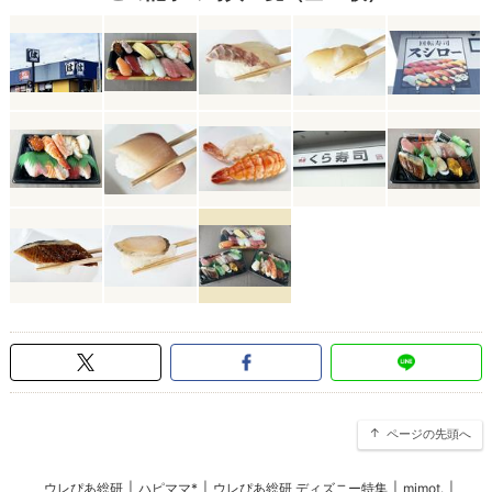
ページの先頭へ
ウレぴあ総研
|
ハピママ*
|
ウレぴあ総研 ディズニー特集
|
mimot.
|