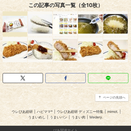
この記事の写真一覧（全10枚）
ページの先頭へ
ウレぴあ総研
|
ハピママ*
|
ウレぴあ総研 ディズニー特集
|
mimot.
|
うまいめし
|
うまいパン
|
うまい肉
|
Medery.
ぴあ関連サイト