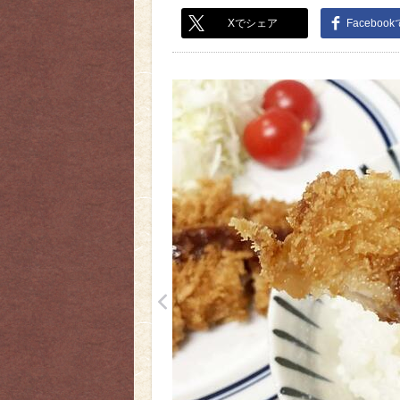
Xでシェア
Faceboo
<