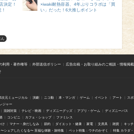
店決定！
×iwaki耐熱容器、4年ぶりコラボは「買
意！
い」だった！6大推しポイント
はん
の利用・著作権等
外部送信ポリシー
広告出稿・お取り組みのご相談・情報掲載
せ
.5次元ミュージカル
演劇
ニコ動
本・マンガ
ゲーム
イベント
アート
スポ
レジャー
混雑対策
テレビ・映画
ディズニーグッズ
アプリ・ゲーム
ディズニーパス
酒
コンビニ
カフェ・ショップ
ファミレス
かけ
マナー・身だしなみ
節約
ダイエット・健康
家電
文房具
雑貨
キッチ
〜シェアしたくなる〜 至福な体験・旅特集
ペット特集：ウチのかぞく
特集 カラダ