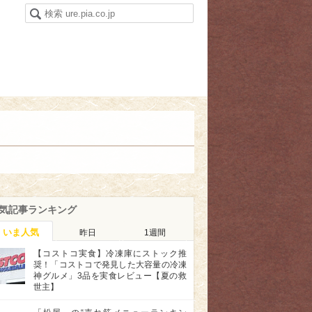
気記事ランキング
いま人気
昨日
1週間
【コストコ実食】冷凍庫にストック推
奨！「コストコで発見した大容量の冷凍
神グルメ」3品を実食レビュー【夏の救
世主】