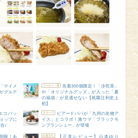
「マイメ
先着300個限定！「冷煎茶」
コーヒー・茶
がグルテ
や「オリジナルグッズ」が入った「夏
の福袋」が見逃せない【祇園辻利史上
初】
エコバッ
ビアードパパが「九州の名物ア
スイーツ
ョップに
イス」とコラボ！激ウマ「ブラックモ
合♪
ンブランシュー」が登場
朗報！あ
【正直レビュー】山本ゆり
お役立ち