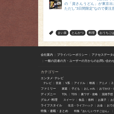
の「資さんうどん」が東京出
ただし“3日間限定”なので要注
>
まい泉
とんかつ
料理
おうちご
会社案内
プライバシーポリシー
アクセスデータ
一般の読者の方・ユーザーの方からのお問い合わ
カテゴリー
エンタメ･テレビ
テレビ
音楽
V系
アイドル
映画
アニメ
2
ファミリー
家庭
子ども
おしゃれ
おでかけ・
ディズニー
TDL
TDS
裏ワザ・攻略
混雑予想
グルメ･料理
スイーツ
食品
飲料
お菓子
お
ライフスタイル
生活・ライフハック
お金
おで
特集
・
連載
・
まとめ
特集『おいしいウチごはん』