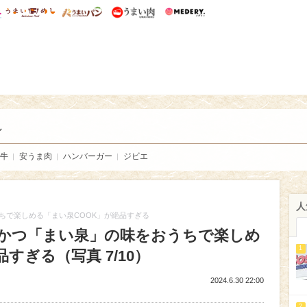
総研 ディズニー特集
mimot.
うまいめし
うまいパン
うまい肉
Medery.
い肉
し
牛
安うま肉
ハンバーガー
ジビエ
人
ちで楽しめる「まい泉COOK」が絶品すぎる
かつ「まい泉」の味をおうちで楽しめ
1
すぎる（写真 7/10）
2024.6.30 22:00
2