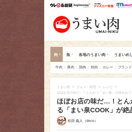
ウレぴあ総研
ハピママ*
ウレぴあ
うま
肉
魚
各地のうまい肉
うまいめ
牛肉
豚肉
鶏肉
焼肉
カレー
ブランド
>
>
>
うまい肉
グルメ・料理
レシピ
ほぼお店の味だ…！とんかつ「まい泉」の味をおう
ほぼお店の味だ…！とん
る「まい泉COOK」が絶品
松田 義人（deco）