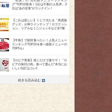
「松屋」の“売れ筋メニューランキン
グ”TOP10発表！1位は不動の人気丼、2
位は“あの定食”がランクイン！
【これは欲しい】くじで当たる「鳥貴族
グッズ」が神ラインナップ！ロゴクッシ
ョン、リアルなミニジョッキなど全7種
【牛角】で絶対食べたい！人気メニュー
ランキングTOP10＆食べ放題メニューの
TOP5も♪
【ロピア実食】焼くだけで激ウマ！「ロ
ピアの味付け肉」食べて選んだ“本当にお
いしい5品”はコレ!!
続きを読み込む
>