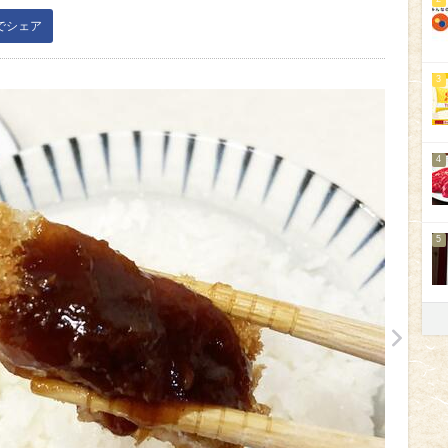
kでシェア
3
4
5