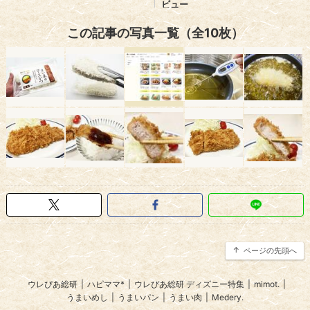
この記事の写真一覧（全10枚）
ページの先頭へ
ウレぴあ総研
|
ハピママ*
|
ウレぴあ総研 ディズニー特集
|
mimot.
|
うまいめし
|
うまいパン
|
うまい肉
|
Medery.