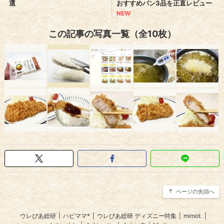
この記事の写真一覧（全10枚）
ページの先頭へ
ウレぴあ総研
|
ハピママ*
|
ウレぴあ総研 ディズニー特集
|
mimot.
|