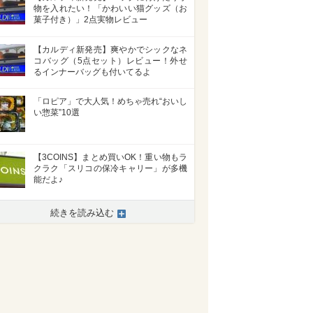
物を入れたい！「かわいい猫グッズ（お
菓子付き）」2点実物レビュー
【カルディ新発売】爽やかでシックなネ
コバッグ（5点セット）レビュー！外せ
るインナーバッグも付いてるよ
「ロピア」で大人気！めちゃ売れ“おいし
い惣菜”10選
【3COINS】まとめ買いOK！重い物もラ
クラク「スリコの保冷キャリー」が多機
能だよ♪
続きを読み込む
>