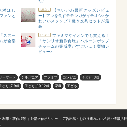
た♪
れ絶対ほし
【ちいかわ最新グッズレビュ
お役立ち
ファンと
ー】アレを食すモモンガがイチオシ♪ か
わいいスタンプ７種＆文具セットが最
高
の「スヌー
ファミマやイオンでも買える！
イベント
ムが全部
「サンリオ新作食玩」バルーンポップ
チャームの完成度がすごい…！実物レ
ビュー♪
リーマート
シルバニア
ファミマ
コンビニ
子ども_3歳
子ども_7-9歳
子ども_10-12歳
家庭
子ども
の利用・著作権等
外部送信ポリシー
広告出稿・お取り組みのご相談・情報掲載
せ