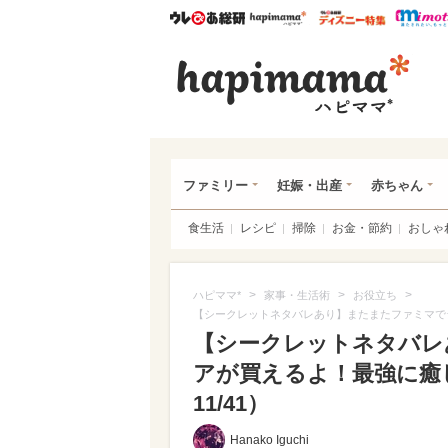
ウレぴあ総研
ハピママ*
ウレぴあ
ハピ
ファミリー
妊娠・出産
赤ちゃん
食生活
レシピ
掃除
お金・節約
おしゃ
>
>
>
ハピママ*
家事・生活術
お役立ち
【シークレットネタバレあり】またまたファミマで
【シークレットネタバレ
アが買えるよ！最強に癒
11/41）
Hanako Iguchi