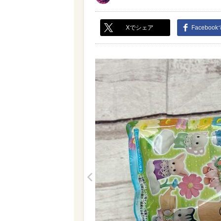
Xでシェア
Faceboo
<