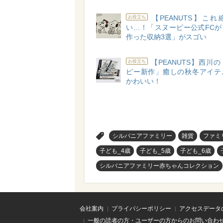
【PEANUTS】こ
お役立ち
い…！「スヌーピー公式FCが
作った収納3選」がスゴい
【PEANUTS】西川
お役立ち
ピー新作」癒しの秋冬アイテ
かわいい！
>
シルバニアファミリー
雑貨
ファミ
子ども_4歳
子ども_5歳
子ども_6歳
シルバニアファミリー赤ちゃんコレクション
会社案内
プライバシーポリシー
アクセスデータ
一般の読者の方・ユーザーの方からのお問い合わ