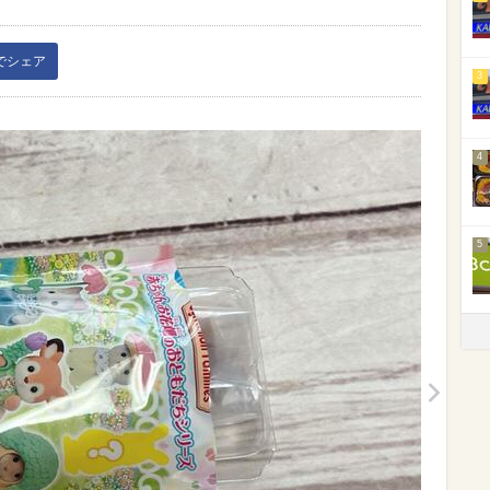
kでシェア
3
4
5