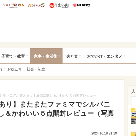
総研 ディズニー特集
mimot.
うまいめし
うまいパン
うまい肉
Medery.
ママ*
子育て・教育
家事・生活術
夫と妻
おでかけ・エンタメ
れ
お役立ち
社会・制度
人
シルバニアが買えるよ！最強に癒し＆かわいい５点開封レビュー
あり】またまたファミマでシルバニ
1
し＆かわいい５点開封レビュー（写真
2024.10.18 21:10
2