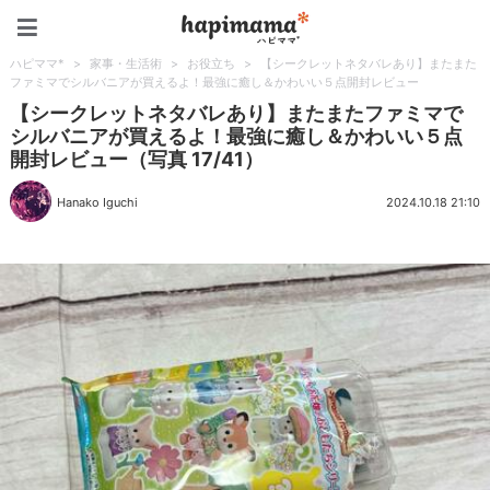
ハピママ*
ハピママ*
>
家事・生活術
>
お役立ち
>
【シークレットネタバレあり】またまた
ファミマでシルバニアが買えるよ！最強に癒し＆かわいい５点開封レビュー
【シークレットネタバレあり】またまたファミマで
シルバニアが買えるよ！最強に癒し＆かわいい５点
開封レビュー（写真 17/41）
Hanako Iguchi
2024.10.18 21:10