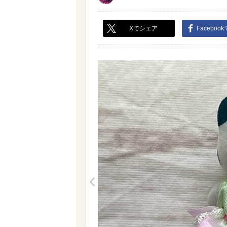
Xでシェア
Faceboo
<