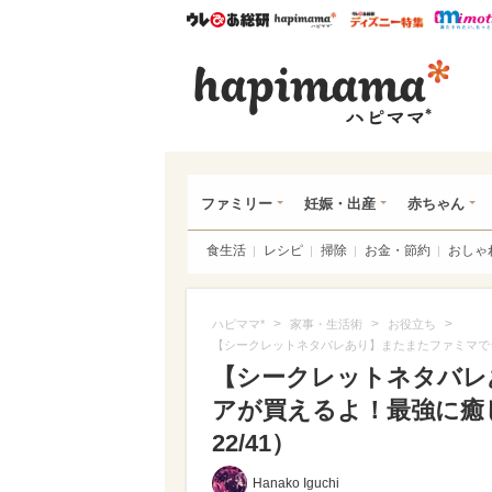
ウレぴあ総研
ハピママ*
ウレぴあ
ハピ
ファミリー
妊娠・出産
赤ちゃん
食生活
レシピ
掃除
お金・節約
おしゃ
>
>
>
ハピママ*
家事・生活術
お役立ち
【シークレットネタバレあり】またまたファミマで
【シークレットネタバレ
アが買えるよ！最強に癒
22/41）
Hanako Iguchi