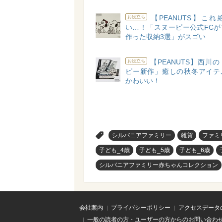
【PEANUTS】こ
お役立ち
い…！「スヌーピー公式FCが
作った収納3選」がスゴい
【PEANUTS】西川
お役立ち
ピー新作」癒しの秋冬アイテ
かわいい！
>
シルバニアファミリー
雑貨
ファミ
子ども_4歳
子ども_5歳
子ども_6歳
シルバニアファミリー赤ちゃんコレクション
会社案内
プライバシーポリシー
アクセスデータ
一般の読者の方・ユーザーの方からのお問い合わ