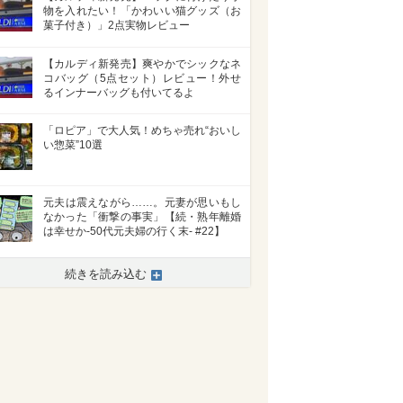
物を入れたい！「かわいい猫グッズ（お
菓子付き）」2点実物レビュー
【カルディ新発売】爽やかでシックなネ
コバッグ（5点セット）レビュー！外せ
るインナーバッグも付いてるよ
「ロピア」で大人気！めちゃ売れ“おいし
い惣菜”10選
元夫は震えながら……。元妻が思いもし
なかった「衝撃の事実」【続・熟年離婚
は幸せか-50代元夫婦の行く末- #22】
続きを読み込む
>