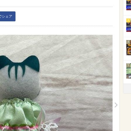
kでシェア
3
4
5