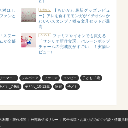
た♪
れ絶対ほし
【ちいかわ最新グッズレビュ
お役立ち
ファンと
ー】アレを食すモモンガがイチオシ♪ か
わいいスタンプ７種＆文具セットが最
高
の「スヌー
ファミマやイオンでも買える！
イベント
ムが全部
「サンリオ新作食玩」バルーンポップ
チャームの完成度がすごい…！実物レ
ビュー♪
リーマート
シルバニア
ファミマ
コンビニ
子ども_3歳
子ども_7-9歳
子ども_10-12歳
家庭
子ども
の利用・著作権等
外部送信ポリシー
広告出稿・お取り組みのご相談・情報掲載
せ