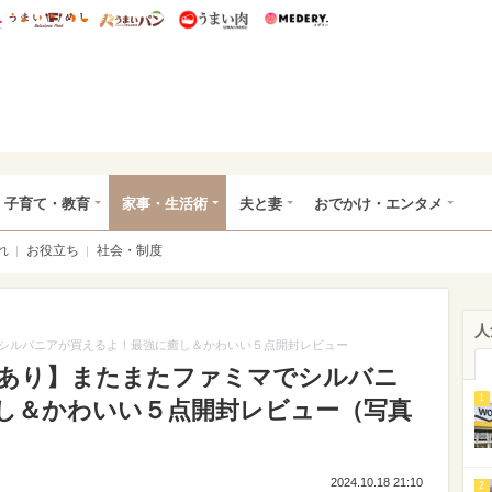
総研 ディズニー特集
mimot.
うまいめし
うまいパン
うまい肉
Medery.
ママ*
子育て・教育
家事・生活術
夫と妻
おでかけ・エンタメ
れ
お役立ち
社会・制度
人
シルバニアが買えるよ！最強に癒し＆かわいい５点開封レビュー
あり】またまたファミマでシルバニ
1
し＆かわいい５点開封レビュー（写真
2024.10.18 21:10
2