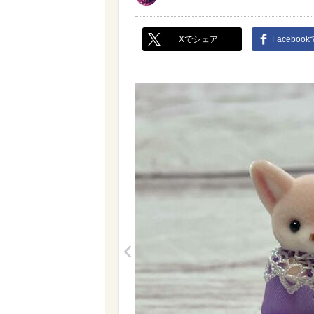
Xでシェア
Faceboo
<