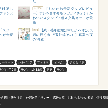
た♪
れ絶対ほし
【ちいかわ最新グッズレビュ
お役立ち
ファンと
ー】アレを食すモモンガがイチオシ♪ か
わいいスタンプ７種＆文具セットが最
高
の「スヌー
【続・熟年離婚は幸せか-50代元夫
離婚
ムが全部
婦の行く末- #番外編その1】真夏の夜
の“異変”
リーマート
シルバニア
ファミマ
コンビニ
子ども_3歳
子ども_7-9歳
子ども_10-12歳
家庭
子ども
の利用・著作権等
外部送信ポリシー
広告出稿・お取り組みのご相談・情報掲載
せ