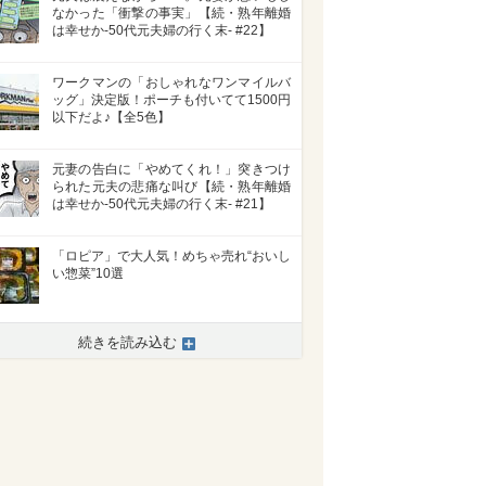
なかった「衝撃の事実」【続・熟年離婚
は幸せか-50代元夫婦の行く末- #22】
ワークマンの「おしゃれなワンマイルバ
ッグ」決定版！ポーチも付いてて1500円
以下だよ♪【全5色】
元妻の告白に「やめてくれ！」突きつけ
られた元夫の悲痛な叫び【続・熟年離婚
は幸せか-50代元夫婦の行く末- #21】
「ロピア」で大人気！めちゃ売れ“おいし
い惣菜”10選
続きを読み込む
>