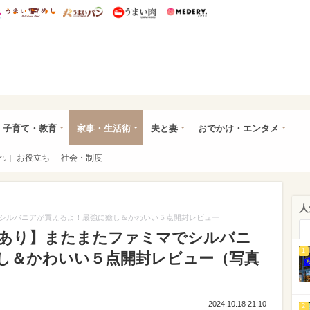
総研 ディズニー特集
mimot.
うまいめし
うまいパン
うまい肉
Medery.
ママ*
子育て・教育
家事・生活術
夫と妻
おでかけ・エンタメ
れ
お役立ち
社会・制度
人
シルバニアが買えるよ！最強に癒し＆かわいい５点開封レビュー
あり】またまたファミマでシルバニ
1
し＆かわいい５点開封レビュー（写真
2024.10.18 21:10
2