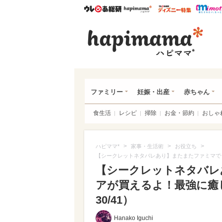
ウレぴあ総研
ハピママ*
ウレぴあ
ハピ
ファミリー
妊娠・出産
赤ちゃん
食生活
レシピ
掃除
お金・節約
おしゃ
>
>
>
ハピママ*
家事・生活術
お役立ち
【シークレットネタバレあり】またまたファミマで
【シークレットネタバレ
アが買えるよ！最強に癒
30/41）
Hanako Iguchi