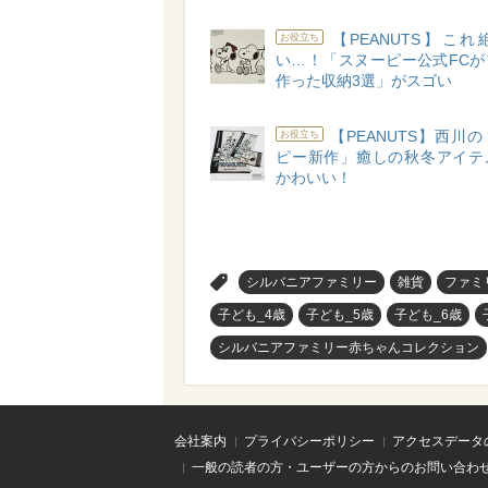
【PEANUTS】こ
お役立ち
い…！「スヌーピー公式FCが
作った収納3選」がスゴい
【PEANUTS】西川
お役立ち
ピー新作」癒しの秋冬アイテ
かわいい！
>
シルバニアファミリー
雑貨
ファミ
子ども_4歳
子ども_5歳
子ども_6歳
シルバニアファミリー赤ちゃんコレクション
会社案内
プライバシーポリシー
アクセスデータ
一般の読者の方・ユーザーの方からのお問い合わ