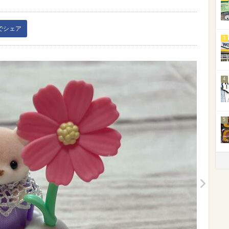
kでシェア
3
4
5