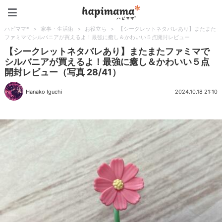
ハピママ*
ハピママ*
>
家事・生活術
>
お役立ち
>
【シークレットネタバレあり】またまた
ファミマでシルバニアが買えるよ！最強に癒し＆かわいい５点開封レビュー
【シークレットネタバレあり】またまたファミマで
シルバニアが買えるよ！最強に癒し＆かわいい５点
開封レビュー（写真 28/41）
Hanako Iguchi
2024.10.18 21:10