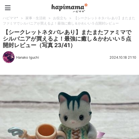
ハピママ*
ハピママ*
>
家事・生活術
>
お役立ち
>
【シークレットネタバレあり】またまた
ファミマでシルバニアが買えるよ！最強に癒し＆かわいい５点開封レビュー
【シークレットネタバレあり】またまたファミマで
シルバニアが買えるよ！最強に癒し＆かわいい５点
開封レビュー（写真 23/41）
Hanako Iguchi
2024.10.18 21:10