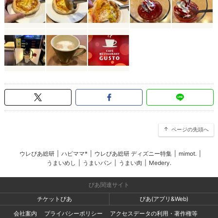
ページの先頭へ
ウレぴあ総研
|
ハピママ*
|
ウレぴあ総研 ディズニー特集
|
mimot.
|
うまいめし
|
うまいパン
|
うまい肉
|
Medery.
ぴあ関連サイト
チケットぴあ
ぴあ(アプリ&Web)
会社案内
プライバシーポリシー
アクセスデータの利用・著作権等