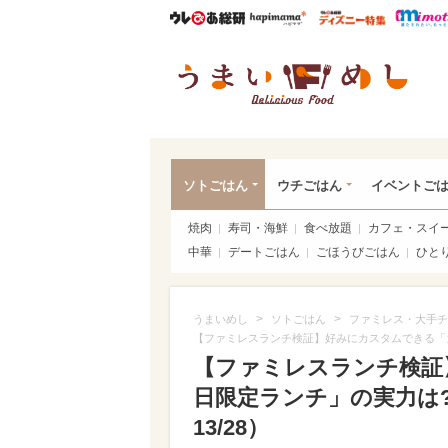
ウレぴあ総研
ハピママ*
ウレぴあ
うま
ソトごはん
ウチごはん
イベントご
焼肉
寿司・海鮮
食べ放題
カフェ・スイ
中華
デートごはん
ごほうびごはん
ひと
>
>
うまいめし
ソトごはん
ファミレス・大手チ
【ファミレスランチ検証】好みにカスタムできる「
【ファミレスランチ検証
日限定ランチ」の実力は
13/28）