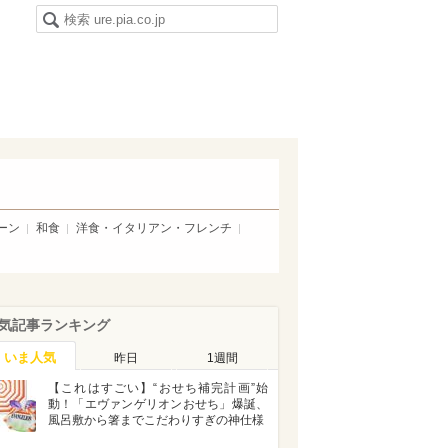
ーン
和食
洋食・イタリアン・フレンチ
気記事ランキング
いま人気
昨日
1週間
【これはすごい】“おせち補完計画”始
動！「エヴァンゲリオンおせち」爆誕、
風呂敷から箸までこだわりすぎの神仕様