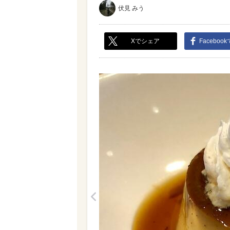
伏見 みう
Xでシェア
Faceboo
<