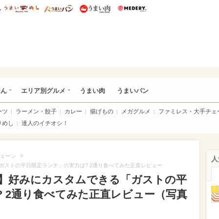
総研 ディズニー特集
mimot.
うまいめし
うまいパン
うまい肉
Medery.
いめし
はん
エリア別グルメ
うまい肉
うまいパン
ーツ
ラーメン・餃子
カレー
揚げもの
メガグルメ
ファミレス・大手チェ
りめし
達人のイチオシ！
>
ェーン
人
ガストの平日限定ランチ」の実力は? 2通り食べてみた正直レビュー
】好みにカスタムできる「ガストの平
1
? 2通り食べてみた正直レビュー（写真