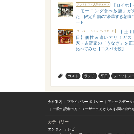
【ロイホ】
ファミレス・大手チェーン
「モーニング食べ放題」が
た！限定店舗の“豪華すぎ朝食
ート
【土用
スーパー・ショッピングモール
日】個性＆違いアリ！ガス
家・吉野家の「うなぎ」を正
比べてみた【コスパ比較】
>
ガスト
ランチ
平日
フィットメ
会社案内
プライバシーポリシー
アクセスデータ
一般の読者の方・ユーザーの方からのお問い合わ
カテゴリー
エンタメ･テレビ