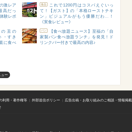
の激レア
これで1200円はコスパえぐいっ
食品
最高だっ
て！【ガスト】の「本格ローストチキ
”体験レポ
ン」ビジュアルがもう優勝だわ…！
《実食レビュー》
の丑の
【食べ放題ニュース】至福の「自
パン
ト・すき
家製パン食べ放題ランチ」を発見！ド
直に食べ
リンクバー付きで最高の内容♪
ニュー
の利用・著作権等
外部送信ポリシー
広告出稿・お取り組みのご相談・情報掲載
せ