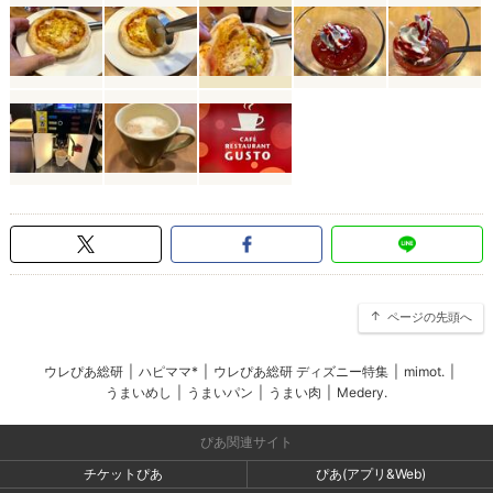
ページの先頭へ
ウレぴあ総研
|
ハピママ*
|
ウレぴあ総研 ディズニー特集
|
mimot.
|
うまいめし
|
うまいパン
|
うまい肉
|
Medery.
ぴあ関連サイト
チケットぴあ
ぴあ(アプリ&Web)