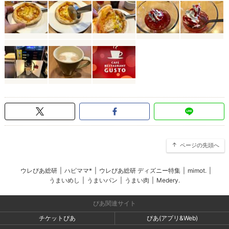
ページの先頭へ
ウレぴあ総研
|
ハピママ*
|
ウレぴあ総研 ディズニー特集
|
mimot.
|
うまいめし
|
うまいパン
|
うまい肉
|
Medery.
ぴあ関連サイト
チケットぴあ
ぴあ(アプリ&Web)