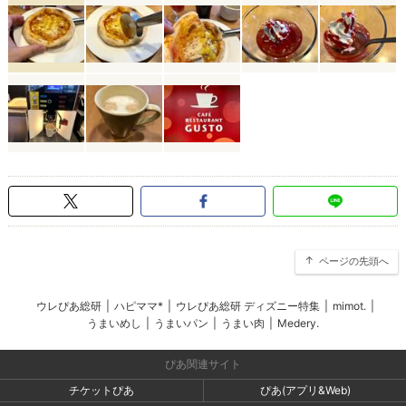
ページの先頭へ
ウレぴあ総研
|
ハピママ*
|
ウレぴあ総研 ディズニー特集
|
mimot.
|
うまいめし
|
うまいパン
|
うまい肉
|
Medery.
ぴあ関連サイト
チケットぴあ
ぴあ(アプリ&Web)