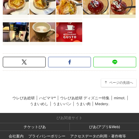
ページの先頭へ
ウレぴあ総研
|
ハピママ*
|
ウレぴあ総研 ディズニー特集
|
mimot.
|
うまいめし
|
うまいパン
|
うまい肉
|
Medery.
ぴあ関連サイト
チケットぴあ
ぴあ(アプリ&Web)
会社案内
プライバシーポリシー
アクセスデータの利用・著作権等