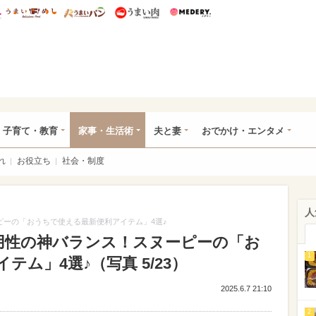
総研 ディズニー特集
mimot.
うまいめし
うまいパン
うまい肉
Medery.
ママ*
子育て・教育
家事・生活術
夫と妻
おでかけ・エンタメ
れ
お役立ち
社会・制度
人
ーピーの「おうちで使える最新便利アイテム」4選♪
実用性の神バランス！スヌーピーの「お
1
ム」4選♪（写真 5/23）
2025.6.7 21:10
2