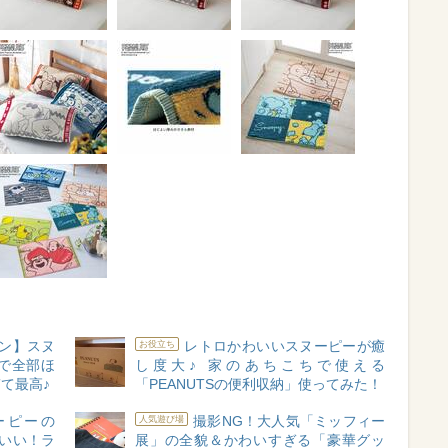
キン】スヌ
レトロかわいいスヌーピーが癒
お役立ち
で全部ほ
し度大♪ 家のあちこちで使える
て最高♪
「PEANUTSの便利収納」使ってみた！
ヌーピーの
撮影NG！大人気「ミッフィー
人気遊び場
いい！ラ
展」の全貌＆かわいすぎる「豪華グッ