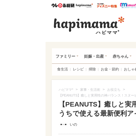
ウレぴあ総研
ハピママ*
ウレぴあ
ハピ
ファミリー
妊娠・出産
赤ちゃん
食生活
レシピ
掃除
お金・節約
おしゃ
>
>
>
ハピママ*
家事・生活術
お役立ち
【PEANUTS】癒しと実用性の神バランス！スヌ
【PEANUTS】癒しと
うちで使える最新便利アイテ
いの