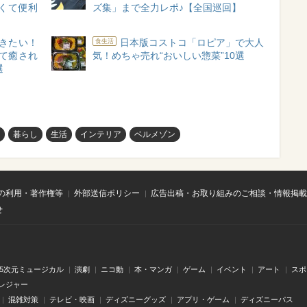
くて便利
ズ集」まで全力レポ♪【全国巡回】
きたい！
日本版コストコ「ロピア」で大人
食生活
えて癒され
気！めちゃ売れ“おいしい惣菜”10選
選
暮らし
生活
インテリア
ベルメゾン
の利用・著作権等
外部送信ポリシー
広告出稿・お取り組みのご相談・情報掲載
せ
.5次元ミュージカル
演劇
ニコ動
本・マンガ
ゲーム
イベント
アート
スポ
レジャー
混雑対策
テレビ・映画
ディズニーグッズ
アプリ・ゲーム
ディズニーパス