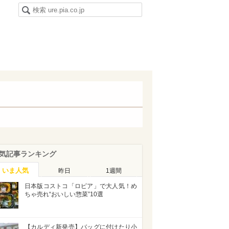
気記事ランキング
いま人気
昨日
1週間
日本版コストコ「ロピア」で大人気！め
ちゃ売れ“おいしい惣菜”10選
【カルディ新発売】バッグに付けたり小