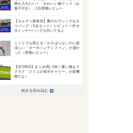
物を入れたい！「かわいい猫グッズ（お
菓子付き）」2点実物レビュー
【カルディ新発売】爽やかでシックなネ
コバッグ（5点セット）レビュー！外せ
るインナーバッグも付いてるよ
ニトリでも買える！かさばらないのに超
涼しい「ターボハンディファン」が凄か
った（実物レビュー）
【3COINS】まとめ買いOK！重い物もラ
クラク「スリコの保冷キャリー」が多機
能だよ♪
続きを読み込む
>