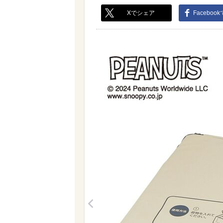
Xでシェア
Faceboo
<