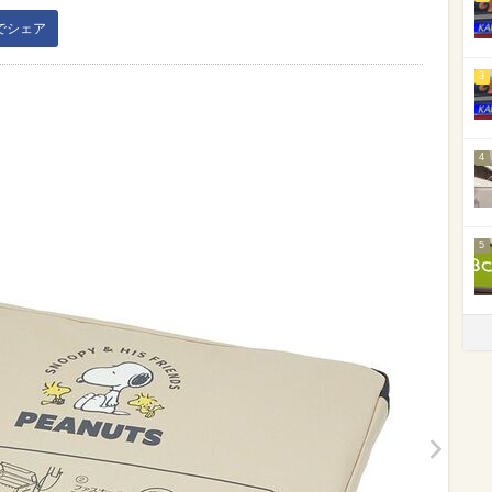
kでシェア
3
4
5