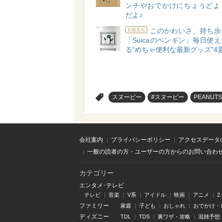
ンチやおでかけにちょうどよ
だよ♪
このかわいさ、持ち歩
お役立ち
「Suicaのペンギン」毎日使
る“めちゃ便利な最新グッズ”4
>
スヌーピー
#スヌーピー
PEANUTS
会社案内
プライバシーポリシー
アクセスデータ
一般の読者の方・ユーザーの方からのお問い合わ
カテゴリー
エンタメ･テレビ
テレビ
音楽
V系
アイドル
映画
アニメ
2
ファミリー
家庭
子ども
おしゃれ
おでかけ・
ディズニー
TDL
TDS
裏ワザ・攻略
混雑予想