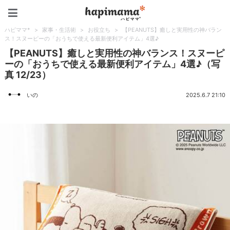
ハピママ*
ハピママ*
>
家事・生活術
>
お役立ち
>
【PEANUTS】癒しと実用性の神バラン
ス！スヌーピーの「おうちで使える最新便利アイテム」4選♪
【PEANUTS】癒しと実用性の神バランス！スヌーピ
ーの「おうちで使える最新便利アイテム」4選♪（写
真 12/23）
いの
2025.6.7 21:10