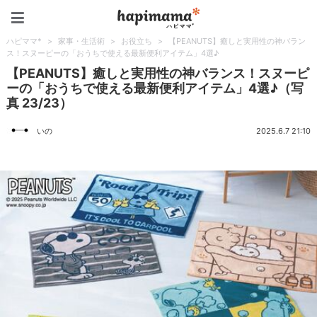
ハピママ*
ハピママ*
>
家事・生活術
>
お役立ち
>
【PEANUTS】癒しと実用性の神バラン
ス！スヌーピーの「おうちで使える最新便利アイテム」4選♪
【PEANUTS】癒しと実用性の神バランス！スヌーピ
ーの「おうちで使える最新便利アイテム」4選♪（写
真 23/23）
いの
2025.6.7 21:10