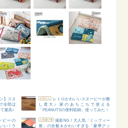
キン】スヌ
レトロかわいいスヌーピーが癒
お役立ち
で全部ほ
し度大♪ 家のあちこちで使える
て最高♪
「PEANUTSの便利収納」使ってみた！
ヌーピーの
撮影NG！大人気「ミッフィー
人気遊び場
いい！ラ
展」の全貌＆かわいすぎる「豪華グッ