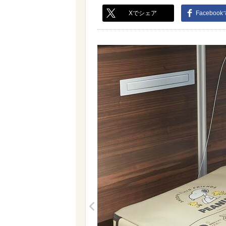
Xでシェア
Faceboo
<