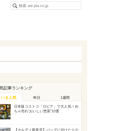
気記事ランキング
いま人気
昨日
1週間
日本版コストコ「ロピア」で大人気！め
ちゃ売れ“おいしい惣菜”10選
【カルディ新発売】バッグに付けたり小