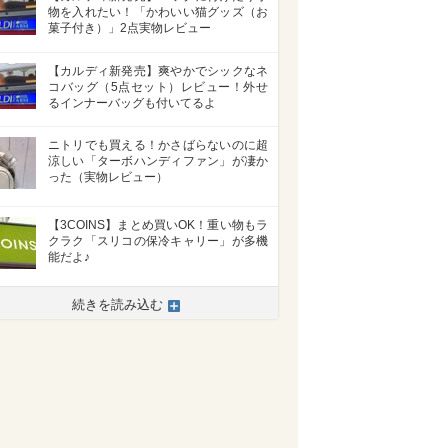
物を入れたい！「かわいい猫グッズ（お
菓子付き）」2点実物レビュー
【カルディ新発売】爽やかでシックなネ
コバッグ（5点セット）レビュー！外せ
るインナーバッグも付いてるよ
ニトリでも買える！かさばらないのに超
涼しい「ターボハンディファン」が凄か
った（実物レビュー）
【3COINS】まとめ買いOK！重い物もラ
クラク「スリコの保冷キャリー」が多機
能だよ♪
続きを読み込む
>