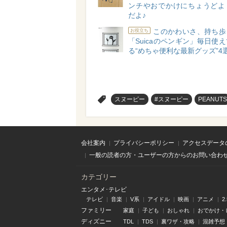
ンチやおでかけにちょうどよ
だよ♪
このかわいさ、持ち歩
お役立ち
「Suicaのペンギン」毎日使
る“めちゃ便利な最新グッズ”4
>
スヌーピー
#スヌーピー
PEANUTS
会社案内
プライバシーポリシー
アクセスデータ
一般の読者の方・ユーザーの方からのお問い合わ
カテゴリー
エンタメ･テレビ
テレビ
音楽
V系
アイドル
映画
アニメ
2
ファミリー
家庭
子ども
おしゃれ
おでかけ・
ディズニー
TDL
TDS
裏ワザ・攻略
混雑予想