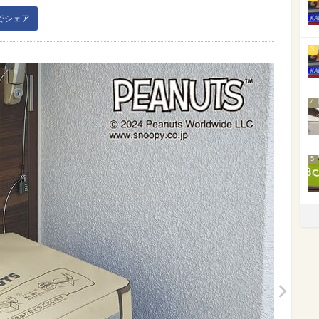
kでシェア
3
4
5