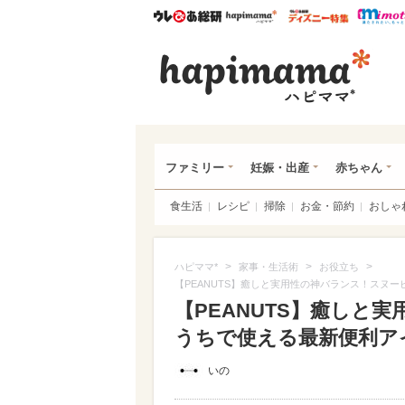
ウレぴあ総研
ハピママ*
ウレぴあ
ハピ
ファミリー
妊娠・出産
赤ちゃん
食生活
レシピ
掃除
お金・節約
おしゃ
>
>
>
ハピママ*
家事・生活術
お役立ち
【PEANUTS】癒しと実用性の神バランス！スヌ
【PEANUTS】癒しと
うちで使える最新便利アイテ
いの