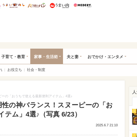
総研 ディズニー特集
mimot.
うまいめし
うまいパン
うまい肉
Medery.
ママ*
子育て・教育
家事・生活術
夫と妻
おでかけ・エンタメ
れ
お役立ち
社会・制度
人
ーピーの「おうちで使える最新便利アイテム」4選♪
実用性の神バランス！スヌーピーの「お
1
ム」4選♪（写真 6/23）
2025.6.7 21:10
2