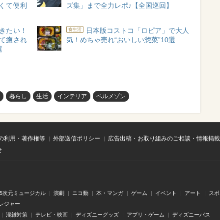
くて便利
ズ集」まで全力レポ♪【全国巡回】
きたい！
日本版コストコ「ロピア」で大人
食生活
えて癒され
気！めちゃ売れ“おいしい惣菜”10選
選
暮らし
生活
インテリア
ベルメゾン
の利用・著作権等
外部送信ポリシー
広告出稿・お取り組みのご相談・情報掲載
せ
.5次元ミュージカル
演劇
ニコ動
本・マンガ
ゲーム
イベント
アート
スポ
レジャー
混雑対策
テレビ・映画
ディズニーグッズ
アプリ・ゲーム
ディズニーパス