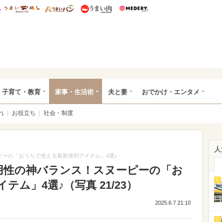
総研 ディズニー特集
mimot.
うまいめし
うまいパン
うまい肉
Medery.
ママ*
子育て・教育
家事・生活術
夫と妻
おでかけ・エンタメ
れ
お役立ち
社会・制度
人
ーピーの「おうちで使える最新便利アイテム」4選♪
実用性の神バランス！スヌーピーの「お
1
ム」4選♪（写真 21/23）
2025.6.7 21:10
2