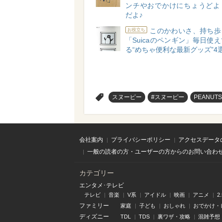
ンチやおでかけにちょうどよ
だよ♪
このかわいさ、持ち歩
お役立ち
「Suicaのペンギン」毎日使
る“めちゃ便利な最新グッズ”4
>
スヌーピー
#スヌーピー
PEANUTS
会社案内
プライバシーポリシー
アクセスデータ
一般の読者の方・ユーザーの方からのお問い合わ
カテゴリー
エンタメ･テレビ
テレビ
音楽
V系
アイドル
映画
アニメ
2
ファミリー
家庭
子ども
おしゃれ
おでかけ・
ディズニー
TDL
TDS
裏ワザ・攻略
混雑予想