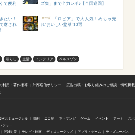
くて便利
ズ集」まで全力レポ♪【全国巡回】
きたい！
「ロピア」で大人気！めちゃ売
食生活
えて癒され
れ“おいしい惣菜”10選
選
暮らし
生活
インテリア
ベルメゾン
の利用・著作権等
外部送信ポリシー
広告出稿・お取り組みのご相談・情報掲載
せ
.5次元ミュージカル
演劇
ニコ動
本・マンガ
ゲーム
イベント
アート
スポ
レジャー
混雑対策
テレビ・映画
ディズニーグッズ
アプリ・ゲーム
ディズニーパス