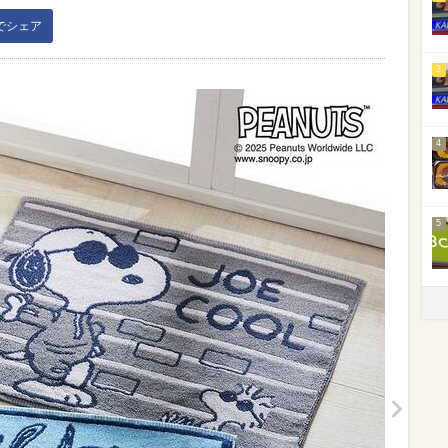
kでシェア
3
4
5