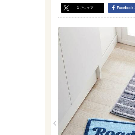
Xでシェア
Faceboo
<