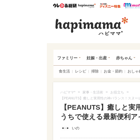
ウレぴあ総研
ハピママ*
ウレぴあ
ハピ
ファミリー
妊娠・出産
赤ちゃん
食生活
レシピ
掃除
お金・節約
おしゃ
>
>
>
ハピママ*
家事・生活術
お役立ち
【PEANUTS】癒しと実用性の神バランス！スヌ
【PEANUTS】癒しと
うちで使える最新便利アイテ
いの