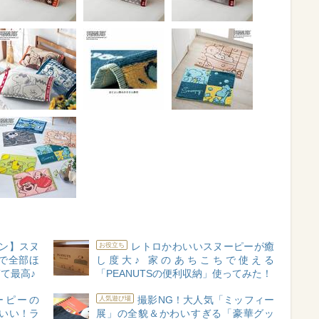
キン】スヌ
レトロかわいいスヌーピーが癒
お役立ち
で全部ほ
し度大♪ 家のあちこちで使える
て最高♪
「PEANUTSの便利収納」使ってみた！
ヌーピーの
撮影NG！大人気「ミッフィー
人気遊び場
いい！ラ
展」の全貌＆かわいすぎる「豪華グッ