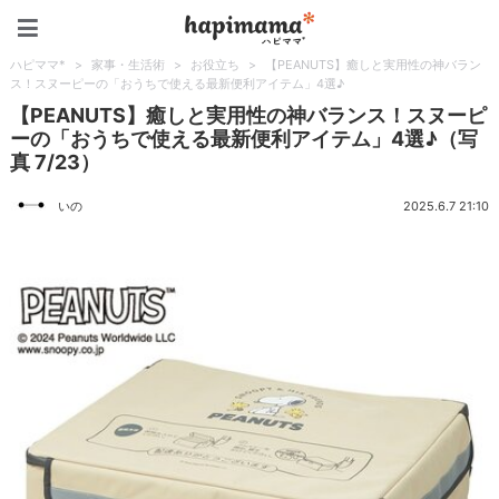
ハピママ*
ハピママ*
>
家事・生活術
>
お役立ち
>
【PEANUTS】癒しと実用性の神バラン
ス！スヌーピーの「おうちで使える最新便利アイテム」4選♪
【PEANUTS】癒しと実用性の神バランス！スヌーピ
ーの「おうちで使える最新便利アイテム」4選♪（写
真 7/23）
いの
2025.6.7 21:10