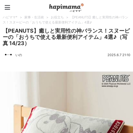
ハピママ*
ハピママ*
>
家事・生活術
>
お役立ち
>
【PEANUTS】癒しと実用性の神バラン
ス！スヌーピーの「おうちで使える最新便利アイテム」4選♪
【PEANUTS】癒しと実用性の神バランス！スヌーピ
ーの「おうちで使える最新便利アイテム」4選♪（写
真 14/23）
いの
2025.6.7 21:10