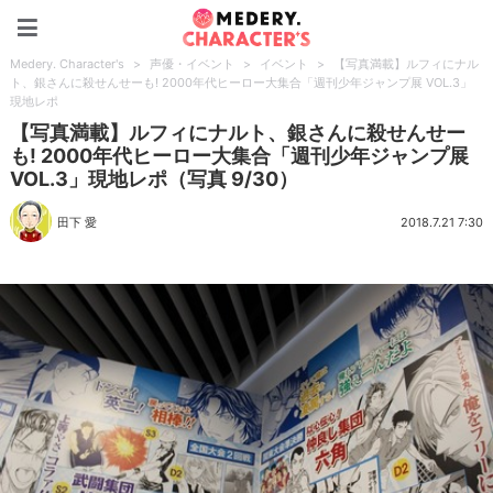
Medery. Character's
Medery. Character's
>
声優・イベント
>
イベント
>
【写真満載】ルフィにナル
ト、銀さんに殺せんせーも! 2000年代ヒーロー大集合「週刊少年ジャンプ展 VOL.3」
現地レポ
【写真満載】ルフィにナルト、銀さんに殺せんせー
も! 2000年代ヒーロー大集合「週刊少年ジャンプ展
VOL.3」現地レポ（写真 9/30）
田下 愛
2018.7.21 7:30